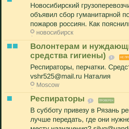
Новосибирский грузоперевозчи
объявил сбор гуманитарной п
пожаров россиян. Как пояснили
новосибирск
Волонтерам и нуждающи
средства гигиены)
1
НЕ ПР
Респираторы, перчатки. Средс
vshr525@mail.ru Наталия
Moscow
Респираторы
1
ПРОВЕРЕН
В субботу привезу в Рязань ре
лучше передать, где они нужн
месту назначения? silvg@yandex