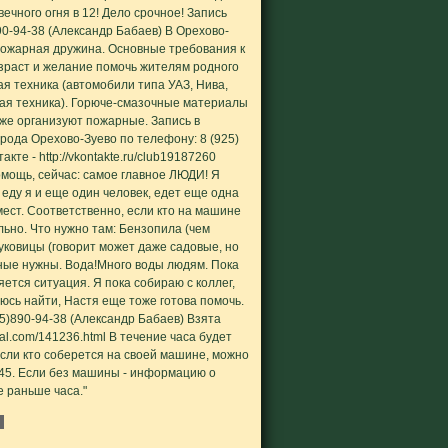
вечного огня в 12! Дело срочное! Запись
0-94-38 (Александр Бабаев) В Орехово-
ожарная дружина. Основные требования к
раст и желание помочь жителям родного
ая техника (автомобили типа УАЗ, Нива,
мая техника). Горюче-смазочные материалы
же организуют пожарные. Запись в
ода Орехово-Зуево по телефону: 8 (925)
кте - http://vkontakte.ru/club19187260
омощь, сейчас: самое главное ЛЮДИ! Я
 еду я и еще один человек, едет еще одна
мест. Соответственно, если кто на машине
льно. Что нужно там: Бензопила (чем
уковицы (говорит может даже садовые, но
ные нужны. Вода!Много воды людям. Пока
яется ситуация. Я пока собираю с коллег,
юсь найти, Настя еще тоже готова помочь.
5)890-94-38 (Александр Бабаев) Взята
nal.com/141236.html В течение часа будет
Если кто соберется на своей машине, можно
1-45. Если без машины - информацию о
е раньше часа."