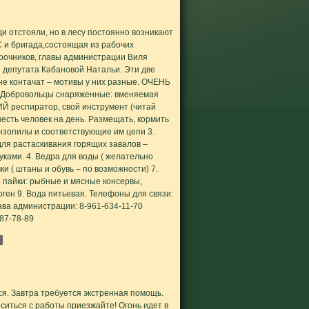
ди отстояли, но в лесу постоянно возникают
 и бригада,состоящая из рабочих
срочников, главы администрации Виля
депутата Кабановой Натальи. Эти две
не контачат – мотивы у них разные. ОЧЕНЬ
обровольцы снаряженные: вменяемая
ИЙ респиратор, свой инструмент (читай
-шесть человек на день. Размещать, кормить
ензопилы и соответствующие им цепи 3.
ля растаскивания горящих завалов –
уками. 4. Ведра для воды ( желательно
ки ( штаны и обувь – по возможности) 7.
е пайки: рыбные и мясные консервы,
оген 9. Вода питьевая. Телефоны для связи:
ва администрации: 8-961-634-11-70
87-78-89
я. Завтра требуется экстренная помощь.
ситься с работы приезжайте! Огонь идет в