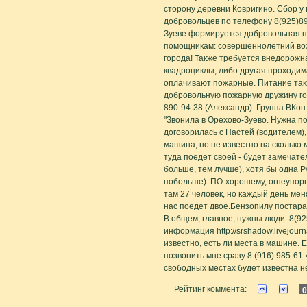
сторону деревни Ковригино. Сбор у 
добровольцев по телефону 8(925)89
Зуеве формируется добровольная п
помощникам: совершеннолетний воз
города! Также требуется внедорожн
квадроциклы, либо другая проходи
оплачивают пожарные. Питание так
добровольную пожарную дружину гор
890-94-38 (Александр). Группа ВКонта
"Звонила в Орехово-Зуево. Нужна п
договорилась с Настей (водителем),
машина, но не известно на сколько 
туда поедет своей - будет замечате
больше, тем лучше), хотя бы одна Р
побольше). ПО-хорошему, огнеупор
там 27 человек, но каждый день мен
нас поедет двое.Бензопилу постара
В общем, главное, нужны люди. 8(92
информация http://srshadow.livejour
известно, есть ли места в машине. 
позвонить мне сразу 8 (916) 985-6
свободных местах будет известна н
Рейтинг коммента:
0