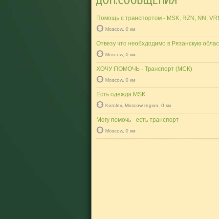
Помощь с транспортом - MSK, RZN, NN, VR
Moscow, 0 км
Отвезу что необхдодимо в Рязанскую облас
Moscow, 0 км
ХОЧУ ПОМОЧЬ - Транспорт (МСК)
Moscow, 0 км
Есть одежда MSK
Korolev, Moscow region, 0 км
Могу помочь - есть транспорт
Moscow, 0 км