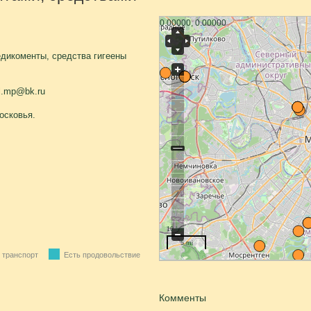
0.00000, 0.00000
дикоменты, средства гигеены
l.mp@bk.ru
осковья.
10 km
5 mi
 транспорт
Есть продовольствие
Комменты