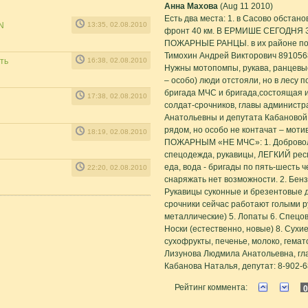
Анна Махова
(Aug 11 2010)
Есть два места: 1. в Сасово обстан
N
13:35, 02.08.2010
фронт 40 км. В ЕРМИШЕ СЕГОДНЯ
ПОЖАРНЫЕ РАНЦЫ. в их районе пог
Тимохин Андрей Викторович 891056
ть
16:38, 02.08.2010
Нужны мотопомпы, рукава, ранцевые
– особо) люди отстояли, но в лесу 
бригада МЧС и бригада,состоящая и
17:38, 02.08.2010
солдат-срочников, главы админист
Анатольевны и депутата Кабановой
рядом, но особо не контачат – мо
18:19, 02.08.2010
ПОЖАРНЫМ «НЕ МЧС»: 1. Добровол
спецодежда, рукавицы, ЛЕГКИЙ респ
еда, вода - бригады по пять-шесть 
22:20, 02.08.2010
снаряжать нет возможности. 2. Бен
Рукавицы суконные и брезентовые д
срочники сейчас работают голыми р
металлические) 5. Лопаты 6. Спецов
Носки (естественно, новые) 8. Сухи
сухофрукты, печенье, молоко, гемат
Лизунова Людмила Анатольевна, гла
Кабанова Наталья, депутат: 8-902-6
Рейтинг коммента:
0