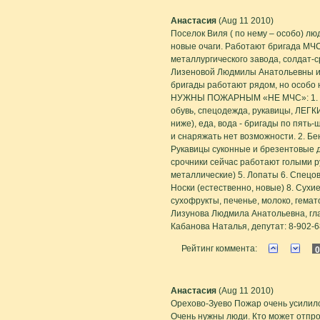
Анастасия
(Aug 11 2010)
Поселок Виля ( по нему – особо) лю
новые очаги. Работают бригада МЧС
металлургического завода, солдат-
Лизеновой Людмилы Анатольевны и 
бригады работают рядом, но особо 
НУЖНЫ ПОЖАРНЫМ «НЕ МЧС»: 1. Д
обувь, спецодежда, рукавицы, ЛЕГК
ниже), еда, вода - бригады по пять
и снаряжать нет возможности. 2. Б
Рукавицы суконные и брезентовые д
срочники сейчас работают голыми р
металлические) 5. Лопаты 6. Спецов
Носки (естественно, новые) 8. Сухи
сухофрукты, печенье, молоко, гемат
Лизунова Людмила Анатольевна, гла
Кабанова Наталья, депутат: 8-902-6
Рейтинг коммента:
0
Анастасия
(Aug 11 2010)
Орехово-Зуево Пожар очень усилилс
Очень нужны люди. Кто может отпро