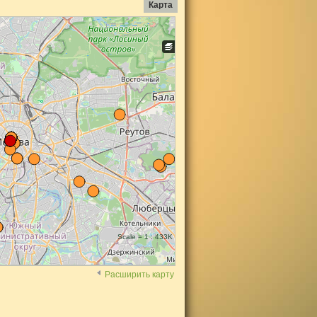
Карта
Scale = 1 : 433K
Расширить карту