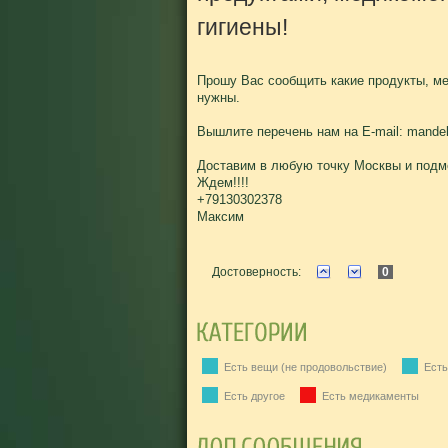
гигиены!
Прошу Вас сообщить какие продукты, ме
нужны.
Вышлите перечень нам на E-mail: mande
Доставим в любую точку Москвы и подм
Ждем!!!!
+79130302378
Максим
Достоверность:
0
Есть вещи (не продовольствие)
Есть
Есть другое
Есть медикаменты