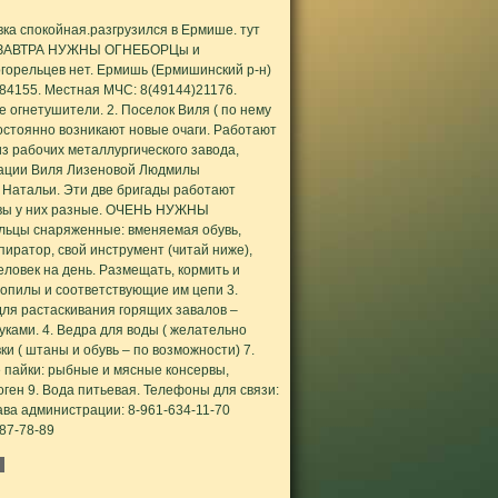
овка спокойная.разгрузился в Ермише. тут
 ЗАВТРА НУЖНЫ ОГНЕБОРЦы и
орельцев нет. Ермишь (Ермишинский р-н)
84155. Местная МЧС: 8(49144)21176.
 огнетушители. 2. Поселок Виля ( по нему
постоянно возникают новые очаги. Работают
з рабочих металлургического завода,
рации Виля Лизеновой Людмилы
 Натальи. Эти две бригады работают
тивы у них разные. ОЧЕНЬ НУЖНЫ
ьцы снаряженные: вменяемая обувь,
иратор, свой инструмент (читай ниже),
человек на день. Размещать, кормить и
зопилы и соответствующие им цепи 3.
ля растаскивания горящих завалов –
уками. 4. Ведра для воды ( желательно
ки ( штаны и обувь – по возможности) 7.
е пайки: рыбные и мясные консервы,
оген 9. Вода питьевая. Телефоны для связи:
ва администрации: 8-961-634-11-70
87-78-89