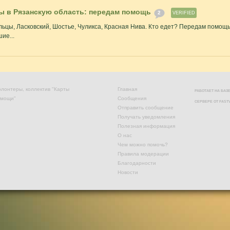
ы в Рязанскую область: передам помощь
2
VERIFIED
ьцы, Ласковский, Шостье, Чуликса, Красная Нива. Кто едет? Передам помощь,
ие...
лонтеры, коллектив "Карты
Главная
РАБОТАЕТ НА БА
омощи"
Сообщения
СЕРВЕРЕ ОТ
FAST
Отправить сообщение
Получать уведомления
Полезная информация
О нас
Чем можно помочь?
Правила модерации
Благодарности
Новости