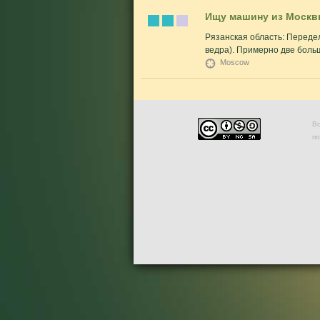
Ищу машину из Москв
Рязанская область: Передел
ведра). Примерно две больш
Moscow
Во
п