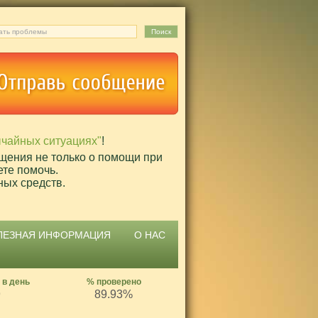
ычайных ситуациях"
!
щения не только о помощи при
ете помочь.
ных средств.
ЛЕЗНАЯ ИНФОРМАЦИЯ
О НАС
 в день
% проверено
9
89.93%