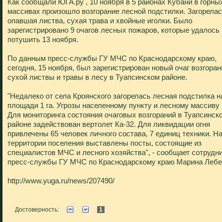
Как сообщали ЮГА.ру , 10 ноября в 5 районах Кубани в горны
массивах произошло возгорание лесной подстилки. Загорела
опавшая листва, сухая трава и хвойные иголки. Было
зарегистрировано 9 очагов лесных пожаров, которые удалось
потушить 13 ноября.
По данным пресс-службы ГУ МЧС по Краснодарскому краю,
сегодня, 15 ноября, был зарегистрирован новый очаг возгоран
сухой листвы и травы в лесу в Туапсинском районе.
"Недалеко от села Кроянского загорелась лесная подстилка н
площади 1 га. Угрозы населенному пункту и лесному массиву 
Для мониторинга состояния очаговых возгораний в Туапсинск
районе задействован вертолет Ка-32. Для ликвидации огня
привлечены 65 человек личного состава, 7 единиц техники. Н
территории поселения выставлены посты, состоящие из
специалистов МЧС и лесного хозяйства", - сообщает сотрудн
пресс-службы ГУ МЧС по Краснодарскому краю Марина Лебе
http://www.yuga.ru/news/207490/
Достоверность:
1