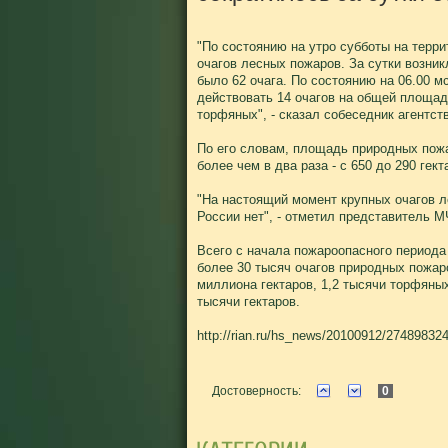
"По состоянию на утро субботы на терр
очагов лесных пожаров. За сутки возник
было 62 очага. По состоянию на 06.00 
действовать 14 очагов на общей площади 
торфяных", - сказал собеседник агентст
По его словам, площадь природных пожа
более чем в два раза - с 650 до 290 гект
"На настоящий момент крупных очагов л
России нет", - отметил представитель М
Всего с начала пожароопасного периода
более 30 тысяч очагов природных пожар
миллиона гектаров, 1,2 тысячи торфяны
тысячи гектаров.
http://rian.ru/hs_news/20100912/274898324
Достоверность:
0