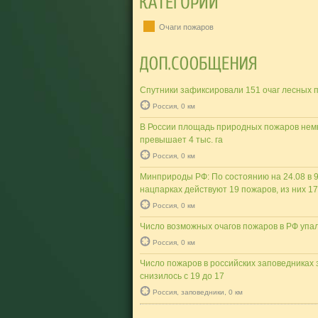
Очаги пожаров
Спутники зафиксировали 151 очаг лесных 
Россия, 0 км
В России площадь природных пожаров нем
превышает 4 тыс. га
Россия, 0 км
Минприроды РФ: По состоянию на 24.08 в 9
нацпарках действуют 19 пожаров, из них 1
Россия, 0 км
Число возможных очагов пожаров в РФ упа
Россия, 0 км
Число пожаров в российских заповедниках 
снизилось с 19 до 17
Россия, заповедники, 0 км