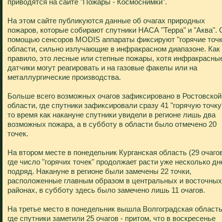
приводятся на сайте "Пожары - Космоснимки".
На этом сайте публикуются данные об очагах природных
пожаров, которые собирают спутники НАСА "Терра" и "Аква". 
помощью сенсоров MODIS аппараты фиксируют "горячие точки
области, сильно излучающие в инфракрасном диапазоне. Как
правило, это лесные или степные пожары, хотя инфракрасны
датчики могут реагировать и на газовые факелы или на
металлургические производства.
Больше всего возможных очагов зафиксировано в Ростовской
области, где спутники зафиксировали сразу 41 "горячую точку"
то время как накануне спутники увидели в регионе лишь два
возможных пожара, а в субботу в области было отмечено 20
точек.
На втором месте в понедельник Курганская область (29 очагов
где число "горячих точек" продолжает расти уже несколько дн
подряд. Накануне в регионе были замечены 22 точки,
расположенные главным образом в центральных и восточных
районах, в субботу здесь было замечено лишь 11 очагов.
На третье место в понедельник вышла Волгоградская область
где спутники заметили 25 очагов - притом, что в воскресенье