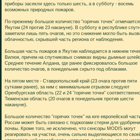
приборы засекли здесь только шесть, а в субботу - восемь
возможных природных пожаров.
По-прежнему большое количество "горячих точек" отмечается
Якутии (24 против 23 накануне). В субботу в республике спут
заметили лишь пять очагов, но это снижение могло быть вызв
облачностью, скрывшей часть региона от наблюдения.
Большая часть пожаров в Якутии наблюдается в нижнем тече
Вилюя, причем на спутниковых снимках видны дымные шлей
Среднее течение Алдана, где ранее фиксировалось большое
количество очагов, в понедельник скрыто под облаками.
На пятом месте - Ставропольский край (23 очага против пяти
сутками ранее), за ним с минимальным отрывом следуют
Оренбургская область (22 и 24 "горячие точки" соответственно
Тюменская область (20 очагов в понедельник против шести
накануне).
Большое количество "горячих точек" на юге европейской част
России может быть связано с поджогами стерни для удобрен
почвы. Кроме того, не исключено, что сенсоры MODIS могут
реагировать на участки, очень сильно выделяющиеся по свое