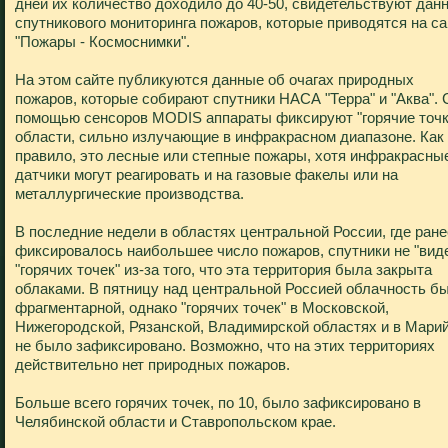
дней их количество доходило до 40-50, свидетельствуют дан
спутникового мониторинга пожаров, которые приводятся на са
"Пожары - Космоснимки".
На этом сайте публикуются данные об очагах природных
пожаров, которые собирают спутники НАСА "Терра" и "Аква". 
помощью сенсоров MODIS аппараты фиксируют "горячие точки
области, сильно излучающие в инфракрасном диапазоне. Как
правило, это лесные или степные пожары, хотя инфракрасны
датчики могут реагировать и на газовые факелы или на
металлургические производства.
В последние недели в областях центральной России, где ране
фиксировалось наибольшее число пожаров, спутники не "вид
"горячих точек" из-за того, что эта территория была закрыта
облаками. В пятницу над центральной Россией облачность б
фрагментарной, однако "горячих точек" в Московской,
Нижегородской, Рязанской, Владимирской областях и в Мари
не было зафиксировано. Возможно, что на этих территориях
действительно нет природных пожаров.
Больше всего горячих точек, по 10, было зафиксировано в
Челябинской области и Ставропольском крае.