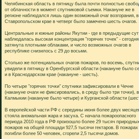
Челябинская область в пятницу была почти полностью свобо
от облачности в момент спутниковой съемки. Накануне же в
регионе наблюдался лишь один возможный очаг возгорания, в
Ставропольском крае в четверг было замечено шесть очагов.
Центральные и южные районы Якутии - где в предыдущие сут
наблюдалась высокая концентрация "горячих точек" - сегодня
затянута плотными облаками, и число возможных очагов в
республике снизилось с 29 до восьми.
Столько же потенциальных очагов пожаров, по восемь, спутн
увидели в пятницу в Оренбургской области (накануне было с
и в Краснодарском крае (накануне - шесть).
По четыре "горячих точки" спутники зафиксировали в Чечне
(накануне очаги не фиксировались, в среду было три точки), в
Калмыкии (накануне было четыре) и Курганской области (шест
В европейской части РФ с середины июня более двух месяце
стояла аномальная жара и засуха. С начала пожароопасного
периода 2010 года в РФ произошло более 29 тысяч природны
пожаров на общей площади 927,5 тысячи гектаров. В пожарах
погибли более 50 человек, сгорели 2,5 тысячи домов.