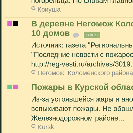
погорельца. По словам главног
Криуша
В деревне Негомож Коло
10 домов
3
ПРОВЕРЕН
Источник: газета "Региональны
"Последние новости с пожаро
http://reg-vesti.ru/archives/3019.
Негомож, Коломенского района
Пожары в Курской обла
Из-за устоявшейся жары и ан
вспыхивают пожары. Не обошл
Железнодорожном районе...
Kursk