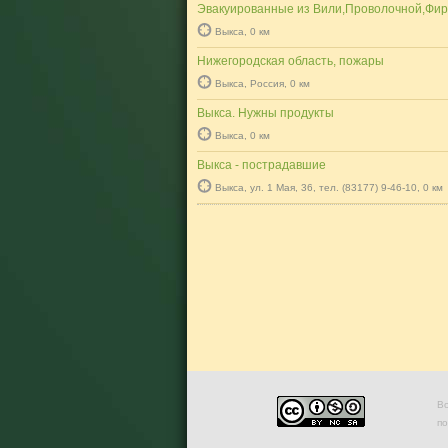
Эвакуированные из Вили,Проволочной,Фи
Выкса, 0 км
Нижегородская область, пожары
Выкса, Россия, 0 км
Выкса. Нужны продукты
Выкса, 0 км
Выкса - пострадавшие
Выкса, ул. 1 Мая, 36, тел. (83177) 9-46-10, 0 км
Во
п