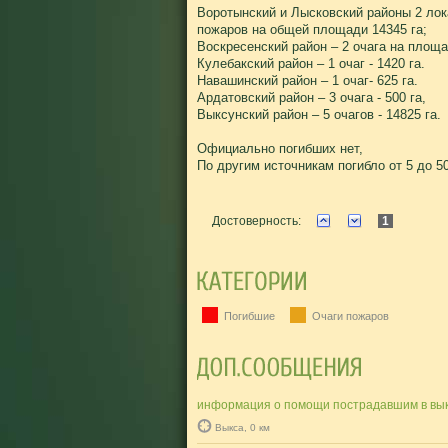
Воротынский и Лысковский районы 2 ло
пожаров на общей площади 14345 га;
Воскресенский район – 2 очага на площа
Кулебакский район – 1 очаг - 1420 га.
Навашинский район – 1 очаг- 625 га.
Ардатовский район – 3 очага - 500 га,
Выксунский район – 5 очагов - 14825 га.
Официально погибших нет,
По другим источникам погибло от 5 до 5
Достоверность:
1
Погибшие
Очаги пожаров
информация о помощи пострадавшим в вык
Выкса, 0 км