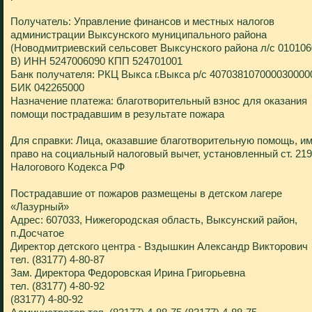
Получатель: Управление финансов и местных налогов
администрации Выксунского муниципального района
(Новодмитриевский сельсовет Выксунского района л/с 01010
В) ИНН 5247006090 КПП 524701001
Банк получателя: РКЦ Выкса г.Выкса р/с 407038107000030000
БИК 042265000
Назначение платежа: благотворительный взнос для оказания
помощи пострадавшим в результате пожара
Для справки: Лица, оказавшие благотворительную помощь, и
право на социальный налоговый вычет, установленный ст. 219
Налогового Кодекса РФ
Пострадавшие от пожаров размещены в детском лагере
«Лазурный»
Адрес: 607033, Нижегородская область, Выксунский район,
п.Досчатое
Директор детского центра - Вздышкин Александр Викторович
тел. (83177) 4-80-87
Зам. Директора Федоровская Ирина Григорьевна
тел. (83177) 4-80-92
(83177) 4-80-92