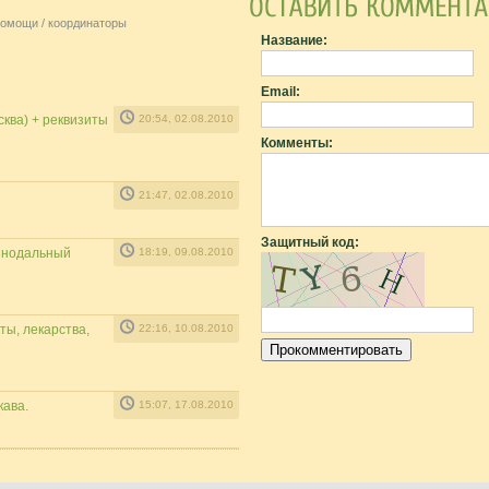
омощи / координаторы
Название:
Email:
ква) + реквизиты
20:54, 02.08.2010
Комменты:
21:47, 02.08.2010
Защитный код:
инодальный
18:19, 09.08.2010
ты, лекарства,
22:16, 10.08.2010
кава.
15:07, 17.08.2010