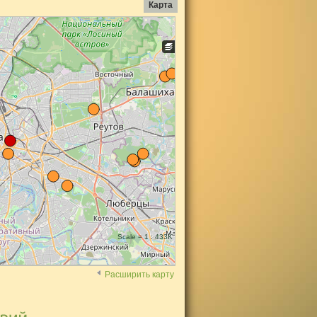
Карта
Scale = 1 : 433K
Расширить карту