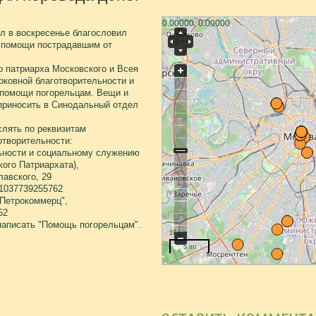
0.00000, 0.00000
л в воскресенье благословил
 помощи пострадавшим от
 патриарха Московского и Всея
рковной благотворительности и
 помощи погорельцам. Вещи и
приносить в Синодальный отдел
лять по реквизитам
отворительности:
ьности и социальному служению
ого Патриархата),
лавского, 29
1037739255762
"Петрокоммерц",
52
написать "Помощь погорельцам".
10 km
5 mi