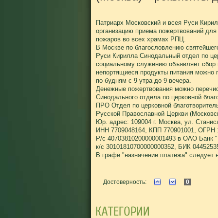
Патриарх Московский и всея Руси Кирил
организацию приема пожертвований для
пожаров во всех храмах РПЦ.
В Москве по благословлению святейшего
Руси Кирилла Синодальный отдел по це
социальному служению объявляет сбор
непортящиеся продукты питания можно 
по будням с 9 утра до 9 вечера.
Денежные пожертвования можно перечис
Синодального отдела по церковной благ
ПРО Отдел по церковной благотворител
Русской Православной Церкви (Московск
Юр. адрес: 109004 г. Москва, ул. Станис
ИНН 7709048164, КПП 770901001, ОГРН 
Р/с 40703810200000001493 в ОАО Банк 
к/с 30101810700000000352, БИК 0445253
В графе "назначение платежа" следует 
Достоверность:
0