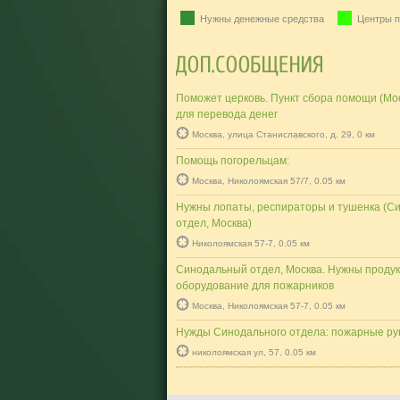
Нужны денежные средства
Центры п
Поможет церковь. Пункт сбора помощи (Мос
для перевода денег
Москва, улица Станиславского, д. 29, 0 км
Помощь погорельцам:
Москва, Николоямская 57/7, 0.05 км
Нужны лопаты, респираторы и тушенка (С
отдел, Москва)
Николоямская 57-7, 0.05 км
Синодальный отдел, Москва. Нужны продук
оборудование для пожарников
Москва, Николоямская 57-7, 0.05 км
Нужды Синодального отдела: пожарные ру
николоямская ул, 57, 0.05 км