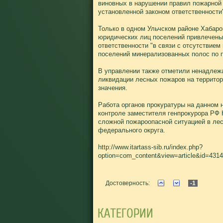
виновных в нарушении правил пожарной 
установленной законом ответственности
Только в одном Ульчском районе Хабаро
юридических лиц поселений привлечены
ответственности "в связи с отсутствием
поселений минерализованных полос по 
В управлении также отметили ненадлеж
ликвидации лесных пожаров на террито
значения.
Работа органов прокуратуры на данном 
контроле заместителя генпрокурора РФ 
сложной пожароопасной ситуацией в ле
федерального округа.
http://www.itartass-sib.ru/index.php?
option=com_content&view=article&id=4314
Достоверность:
-1