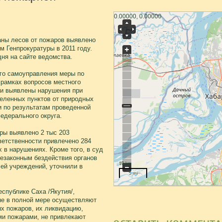
0.00000, 0.00000
аны лесов от пожаров выявлено
 Генпрокуратуры в 2011 году.
ня на сайте ведомства.
ого самоуправления меры по
 рамках вопросов местного
ти выявлены нарушения при
еленных пунктов от природных
и по результатам проведенной
едерального округа.
ры выявлено 2 тыс 203
ветственности привлечено 284
х в нарушениях. Кроме того, в суд
незаконным бездействия органов
10 km
ей учреждений, уточнили в
5 mi
еспублике Саха /Якутия/,
не в полной мере осуществляют
х пожаров, их ликвидацию,
и пожарами, не привлекают