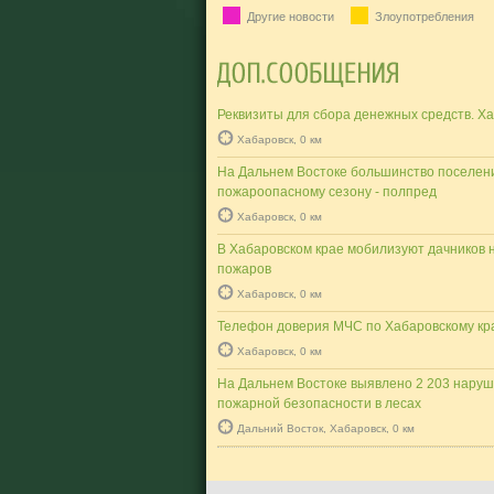
Другие новости
Злоупотребления
Реквизиты для сбора денежных средств. Х
Хабаровск, 0 км
На Дальнем Востоке большинство поселени
пожароопасному сезону - полпред
Хабаровск, 0 км
В Хабаровском крае мобилизуют дачников 
пожаров
Хабаровск, 0 км
Телефон доверия МЧС по Хабаровскому кр
Хабаровск, 0 км
На Дальнем Востоке выявлено 2 203 нару
пожарной безопасности в лесах
Дальний Восток, Хабаровск, 0 км