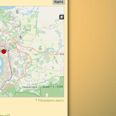
Карта
Scale = 1 : 433K
Расширить карту