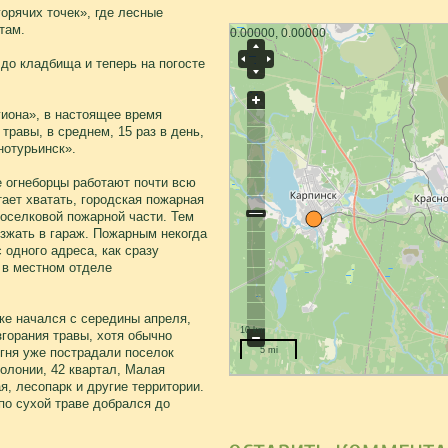
орячих точек», где лесные
там.
0.00000, 0.00000
 до кладбища и теперь на погосте
гиона», в настоящее время
равы, в среднем, 15 раз в день,
нотурьинск».
 огнеборцы работают почти всю
ает хватать, городская пожарная
поселковой пожарной части. Тем
зжать в гараж. Пожарным некогда
 одного адреса, как сразу
 в местном отделе
ке начался с середины апреля,
10 km
згорания травы, хотя обычно
гня уже пострадали поселок
5 mi
олонии, 42 квартал, Малая
, лесопарк и другие территории.
по сухой траве добрался до