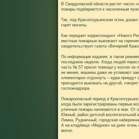
В Свердловской области растет число «г
пожары подбираются к населенным пунк
Так, под Краснотурьинском огонь дошел
горят могилы.
Как передает корреспондент «Нового Ре
местные пожарные выезжают на горение т
свидетельствует газета «Вечерний Крас
По информации издания, в таком режиме
последнюю неделю. Когда людей перест
часть № 57 просит помощи у коллег из 
не менее, машины даже не успевают зае
элементарно отдохнуть – едва приедут с
приходится выезжать на другой, говорят
госпожнадзора.
Пожароопасный период в Краснотурьинс
когда были зарегистрированы первые во
уличные пожары начинаются в мае. От о
Южный, район детской воспитательной к
Лимка, Рудничный, городская набережная
А на кладбище «Медное» на днях огонь 
могил.