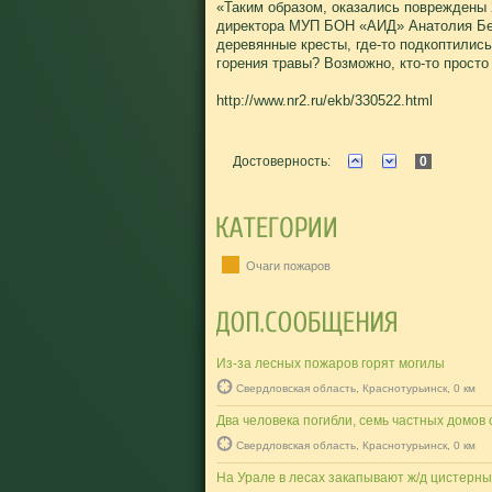
«Таким образом, оказались повреждены 
директора МУП БОН «АИД» Анатолия Бере
деревянные кресты, где-то подкоптились
горения травы? Возможно, кто-то прост
http://www.nr2.ru/ekb/330522.html
Достоверность:
0
Очаги пожаров
Из-за лесных пожаров горят могилы
Свердловская область, Краснотурьинск, 0 км
Два человека погибли, семь частных домов 
Свердловская область, Краснотурьинск, 0 км
На Урале в лесах закапывают ж/д цистерны