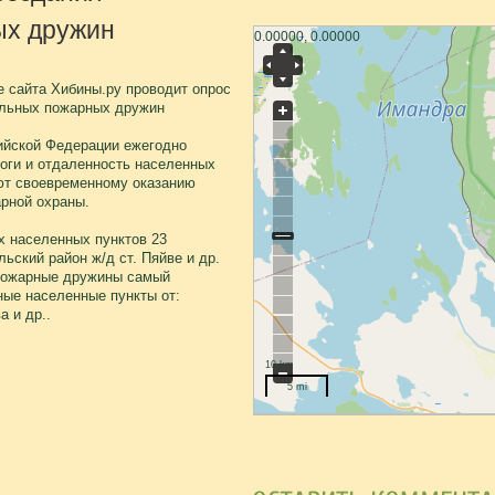
ых дружин
0.00000, 0.00000
 сайта Хибины.ру проводит опрос
ольных пожарных дружин
ийской Федерации ежегодно
оги и отдаленность населенных
уют своевременному оказанию
рной охраны.
х населенных пунктов 23
ьский район ж/д ст. Пяйве и др.
 пожарные дружины самый
ые населенные пункты от:
 и др..
10 km
5 mi