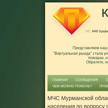
Представляем наш
"Виртуальная рында" стала у
пожарах, н
Обратите, п
ГЛАВНАЯ
СООБЩЕНИЯ
ЧЕМ МОЖНО ПОМОЧЬ?
ПРА
МЧС Мурманской облас
населения по вопросу 