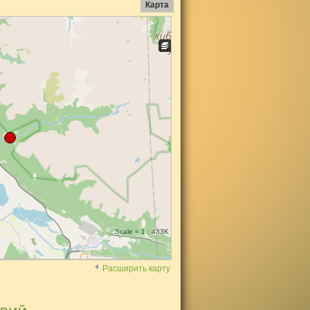
Карта
Scale = 1 : 433K
Расширить карту