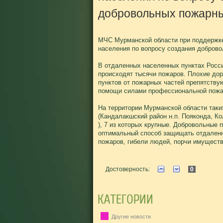
добровольных пожарн
МЧС Мурманской области при поддержке
населения по вопросу создания добров
В отдаленных населенных пунктах Росс
происходят тысячи пожаров. Плохие дор
пунктов от пожарных частей препятств
помощи силами профессиональной пожа
На территории Мурманской области таки
(Кандалакшский район н.п. Пояконда, Кол
), 7 из которых крупные. Добровольные
оптимальный способ защищать отдаленн
пожаров, гибели людей, порчи имущества
Достоверность:
0
Другие новости