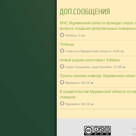
МЧС Мурманской области проводит опрос 
вопросу создания добровольных пожарных
Хибины, 0 км
Помощь
г.Апатиты Мурманской области, 8.69 км
Новый рудник уничтожает Хибины
озеро Гольцовое, река Кунийок, 15.68 км
Пункты приёма помощи. Мурманская облас
Мурманск, 88.24 км
В правительстве Мурманской области готов
пожарам
Мурманск, 88.24 км
Во
п