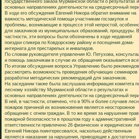
государственного заказа Мурманской области о результатах и
основных направлениях деятельности на среднесрочный пери
В ходе его обсуждения Евгений Никора обратил внимание на
важность методической помощи участникам госзакупок и
проблемы, возникающие в процессе этой непростой, особенн
для заказчиков из муниципальных образований, процедуры. 
частности, эти вопросы были обозначены в ходе недавней
поездки спикера по Ковдорскому району и посещения дома-
интерната для престарелых и инвалидов.
По словам руководителя управления Ю. Петухова, консульта
и помощь заказчикам в случае их обращения оказывается все
По итогам обсуждения вопроса Управлению было рекомендо
рассмотреть возможность проведения обучающих семинаров 
разработки методических рекомендаций для заказчиков.
На заседании также была заслушана информация комитета п
лесному хозяйству Мурманской области о результатах и
основных направлениях деятельности на среднесрочный пери
В ней, в частности, отмечено, что в 90% и более случаев лес
пожаров причиной их возникновения является неосторожное
обращение с огнем граждан. В то же время за нарушение пра
пожарной безопасности в прошлом году к административной
ответственности привлечено 26 физических и юридических ли
Евгений Никора поинтересовался, насколько действенным
является наказание за нарушения, приводящие к достаточно