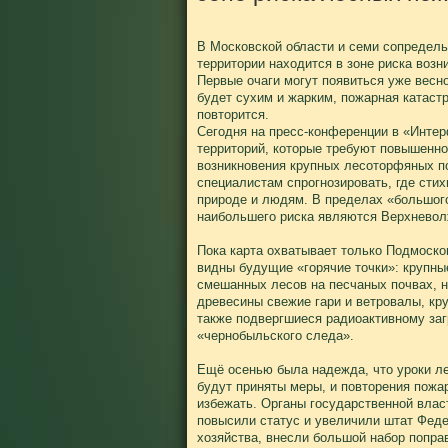
В Московской области и семи сопредел
территории находится в зоне риска воз
Первые очаги могут появиться уже весной
будет сухим и жарким, пожарная катаст
повторится.
Сегодня на пресс-конференции в «Интер
территорий, которые требуют повышенно
возникновения крупных лесоторфяных п
специалистам спрогнозировать, где сти
природе и людям. В пределах «большог
наибольшего риска являются Верхневол
Пока карта охватывает только Подмосков
видны будущие «горячие точки»: крупны
смешанных лесов на песчаных почвах, 
древесины свежие гари и ветровалы, кр
также подвергшиеся радиоактивному заг
«чернобыльского следа».
Ещё осенью была надежда, что уроки ле
будут приняты меры, и повторения пожа
избежать. Органы государственной влас
повысили статус и увеличили штат Феде
хозяйства, внесли большой набор поправ