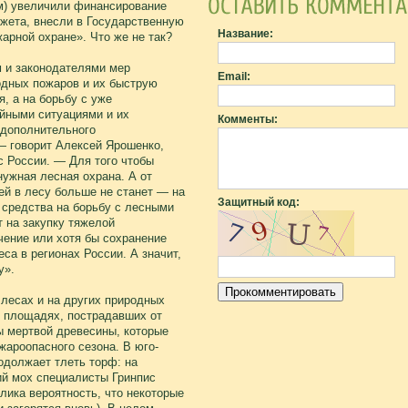
ом) увеличили финансирование
жета, внесли в Государственную
Название:
арной охране». Что же не так?
 и законодателями мер
Email:
одных пожаров и их быструю
, а на борьбу с уже
йными ситуациями и их
Комменты:
 дополнительного
— говорит Алексей Ярошенко,
 России. — Для того чтобы
нужная лесная охрана. А от
ей в лесу больше не станет — на
Защитный код:
 средства на борьбу с лесными
 на закупку тяжелой
чение или хотя бы сохранение
са в регионах России. А значит,
у».
 лесах и на других природных
х площадях, пострадавших от
ы мертвой древесины, которые
жароопасного сезона. В юго-
одолжает тлеть торф: на
ий мох специалисты Гринпис
лика вероятность, что некоторые