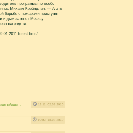
водитель программы по особо
нпис Михаил Крейндлин. — А это
ной борьбе с пожарами приступят
ки и дым затянет Москву.
нова наградят».
-01-2011-forest-fires/
кая область
13:11, 02.08.2010
10:03, 18.08.2010