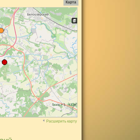
Карта
Scale = 1 : 433K
Расширить карту