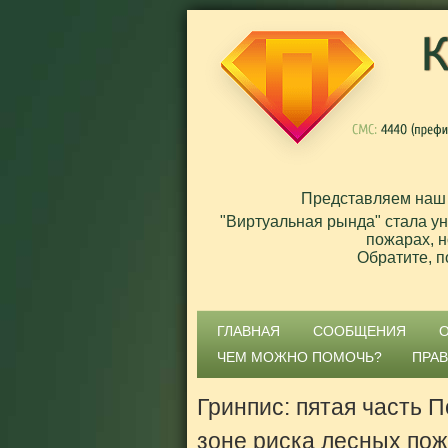
Представляем наш
"Виртуальная рында" стала у
пожарах, н
Обратите, п
ГЛАВНАЯ
СООБЩЕНИЯ
ЧЕМ МОЖНО ПОМОЧЬ?
ПРА
Гринпис: пятая часть 
зоне риска лесных по