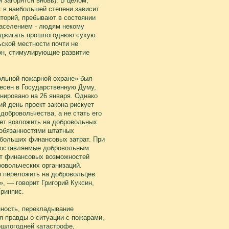
 загорятся вновь). В целом,
х в наибольшей степени зависит
торий, пребывают в состоянии
населением - людям некому
поджигать прошлогоднюю сухую
ьской местности почти не
он, стимулирующие развитие
ольной пожарной охране» был
несен в Государственную Думу,
нировано на 26 января. Однако
й день проект закона рискует
добровольчества, а не стать его
ает возложить на добровольных
 обязанностями штатных
больших финансовых затрат. При
едоставляемые добровольным
от финансовых возможностей
овольческих организаций.
о переложить на добровольцев
, — говорит Григорий Куксин,
ринпис.
ность, перекладывание
я правды о ситуации с пожарами,
ошлогодней катастрофе,