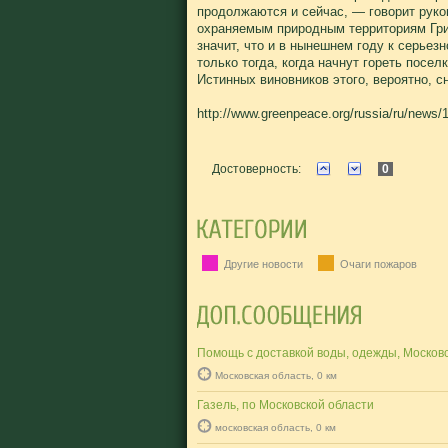
продолжаются и сейчас, — говорит руко
охраняемым природным территориям Гри
значит, что и в нынешнем году к серьез
только тогда, когда начнут гореть посел
Истинных виновников этого, вероятно, с
http://www.greenpeace.org/russia/ru/news/19
Достоверность:
0
Другие новости
Очаги пожаров
Помощь с доставкой воды, одежды, Московс
Московская область, 0 км
Газель, по Московской области
московская область, 0 км