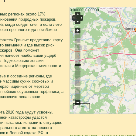
0.00000, 0.00000
ьных регионах около 17%
никновения природных пожаров.
, когда сойдет снег, а если лето
рофа прошлого года неизбежно
факсе» Гринпис представил карту
го внимания и где высок риск
ожаров. Она поможет
хия нанесет наибольший ущерб
о Подмосковья» зонами
жская и Мещерская низменности.
ье и соседние регионы, где
е массивы сухих сосновых и
нерасчищенные от мертвой
упнейшие осушенные торфяники, а
рязнению леса в зоне
10 km
5 mi
та 2010 года будут усвоены,
рной катастрофы удастся
ти пытались исправить ситуацию:
рального агентства лесного
ок в Лесной кодекс РФ, в