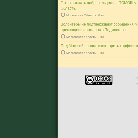
Готов выехать добровольцем на ПОМОЩЬ в
Область.
Московская Область, 0 км
Волонтеры не подтверждают сообщения М
прекращении пожаров в Подмосковье
Московская область, 0 км
Под Москвой продолжают гореть торфяник
Московская область, 0 км
Во
п