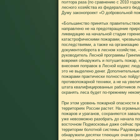
полтора раза (по сравнению с 2010 год
лесного хозяйства из федерального бюд
Думу законопроект «О добровольной пож
«Большинство принятых правительством
направлено не на предотвращение прир
ликвидацию на начальной стадии горения
катастрофическими пожарами, чрезвыча
последствиями, а также на организацию
документооборота в лесном хозяйстве, 
руководитель Лесной программы Гринпис
вовремя обнаружить и потушить пожар, 
внесения поправок в Лесной кодекс люд
это не выделено денег. Дополнительные
пожарами практически полностью пойдут
противопожарной техники, а не на увели
штата квалифицированных работников ле
охранять леса будет по-прежнему неком
При этом уровень пожарной опасности в
территориях России растет. На огромны
пожаров и ураганов, сохраняются завал
уже невозможно разобрать до начала по
восточном Подмосковье даже сейчас пр
территории болотной системы Радовицк
обнаружили десятки тлеющих очагов (ве