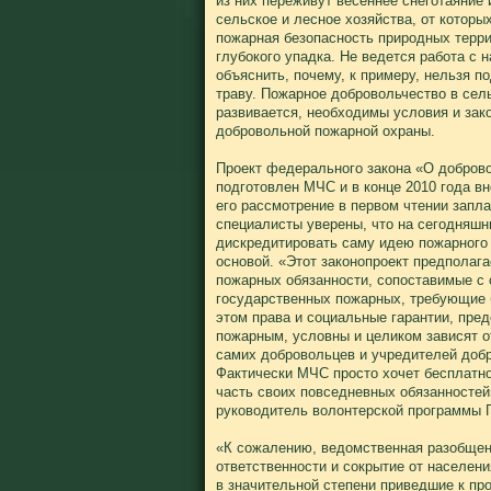
из них переживут весеннее снеготаяние и
сельское и лесное хозяйства, от которы
пожарная безопасность природных терри
глубокого упадка. Не ведется работа с 
объяснить, почему, к примеру, нельзя 
траву. Пожарное добровольчество в сел
развивается, необходимы условия и зак
добровольной пожарной охраны.
Проект федерального закона «О добров
подготовлен МЧС и в конце 2010 года в
его рассмотрение в первом чтении запла
специалисты уверены, что на сегодняшни
дискредитировать саму идею пожарного 
основой. «Этот законопроект предполаг
пожарных обязанности, сопоставимые с
государственных пожарных, требующие 
этом права и социальные гарантии, пр
пожарным, условны и целиком зависят 
самих добровольцев и учредителей добр
Фактически МЧС просто хочет бесплатн
часть своих повседневных обязанностей»
руководитель волонтерской программы Г
«К сожалению, ведомственная разобщен
ответственности и сокрытие от населени
в значительной степени приведшие к пр