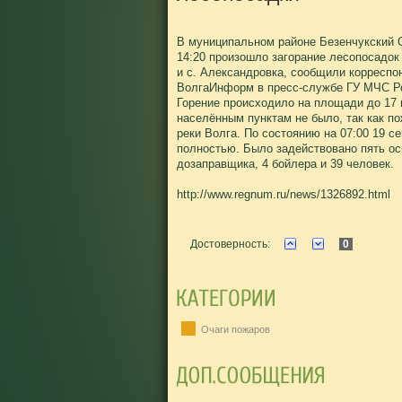
В муниципальном районе Безенчукский С
14:20 произошло загорание лесопосадок
и с. Александровка, сообщили корресп
ВолгаИнформ в пресс-службе ГУ МЧС Ро
Горение происходило на площади до 17 
населённым пунктам не было, так как п
реки Волга. По состоянию на 07:00 19 с
полностью. Было задействовано пять о
дозаправщика, 4 бойлера и 39 человек.
http://www.regnum.ru/news/1326892.html
Достоверность:
0
Очаги пожаров