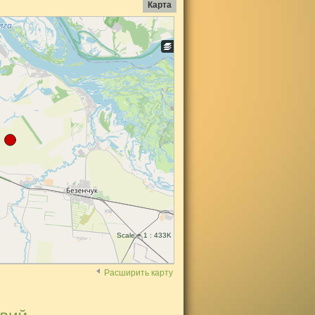
Карта
Scale = 1 : 433K
Расширить карту