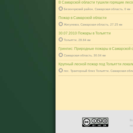
В Самарской области тушили горящие лес
Безенчукский район, Самарская область, 0 км
Пожар в Самарской области
Жигулевск, Самарская область, 27.25 км
30.07.2010 Пожары в Тольятти
Тольятти, 28.84 км
Гринпис: Природные пожары в Самарской 
Самарская область, 30.04 км
Крупный лесной пожар под Тольятти локал
пос. Тракторный близ Тольятти, Самарская обла
Во
п