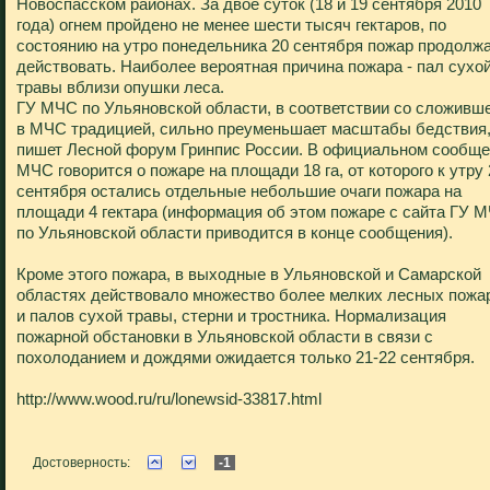
Новоспасском районах. За двое суток (18 и 19 сентября 2010
года) огнем пройдено не менее шести тысяч гектаров, по
состоянию на утро понедельника 20 сентября пожар продолж
действовать. Наиболее вероятная причина пожара - пал сухо
травы вблизи опушки леса.
ГУ МЧС по Ульяновской области, в соответствии со сложивш
в МЧС традицией, сильно преуменьшает масштабы бедствия
пишет Лесной форум Гринпис России. В официальном сообщ
МЧС говорится о пожаре на площади 18 га, от которого к утру 
сентября остались отдельные небольшие очаги пожара на
площади 4 гектара (информация об этом пожаре с сайта ГУ 
по Ульяновской области приводится в конце сообщения).
Кроме этого пожара, в выходные в Ульяновской и Самарской
областях действовало множество более мелких лесных пожа
и палов сухой травы, стерни и тростника. Нормализация
пожарной обстановки в Ульяновской области в связи с
похолоданием и дождями ожидается только 21-22 сентября.
http://www.wood.ru/ru/lonewsid-33817.html
Достоверность:
-1