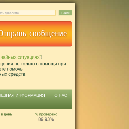
ычайных ситуациях"
!
щения не только о помощи при
ете помочь.
ных средств.
ЛЕЗНАЯ ИНФОРМАЦИЯ
О НАС
 в день
% проверено
9
89.93%