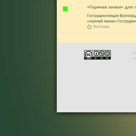
«Горячая линия» для 
Гострудинспекция Волгогра
«горячей линии» Гострудинс
Волгоград
Во
п