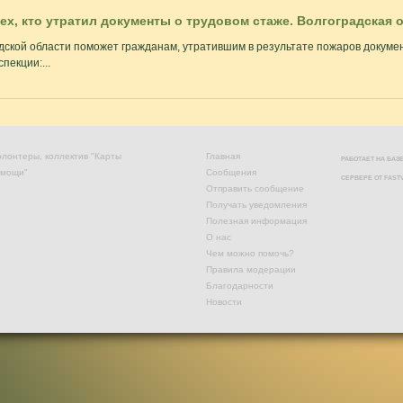
тех, кто утратил документы о трудовом стаже. Волгоградская 
дской области поможет гражданам, утратившим в результате пожаров докуме
пекции:...
лонтеры, коллектив "Карты
Главная
РАБОТАЕТ НА БА
омощи"
Сообщения
СЕРВЕРЕ ОТ
FAST
Отправить сообщение
Получать уведомления
Полезная информация
О нас
Чем можно помочь?
Правила модерации
Благодарности
Новости