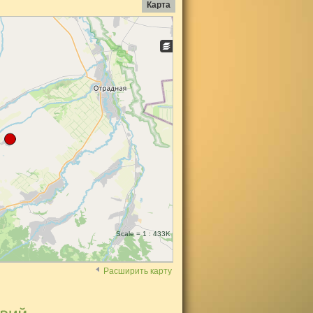
Карта
Scale = 1 : 433K
Расширить карту