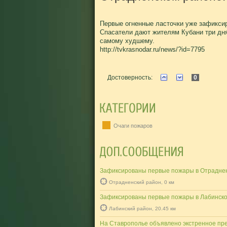
Первые огненные ласточки уже зафикси
Спасатели дают жителям Кубани три дня 
самому худшему.
http://tvkrasnodar.ru/news/?id=7795
Достоверность:
0
Очаги пожаров
Зафиксированы первые пожары в Отраднен
Отрадненский район, 0 км
Зафиксированы первые пожары в Лабинско
Лабинский район, 20.45 км
На Ставрополье объявлено экстренное пр