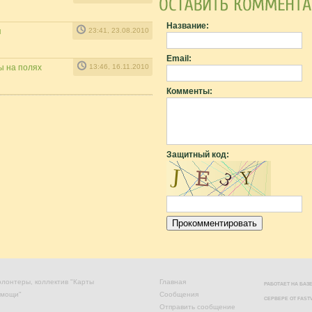
Название:
я
23:41, 23.08.2010
Email:
ы на полях
13:46, 16.11.2010
Комменты:
Защитный код:
лонтеры, коллектив "Карты
Главная
РАБОТАЕТ НА БА
омощи"
Сообщения
СЕРВЕРЕ ОТ
FAST
Отправить сообщение