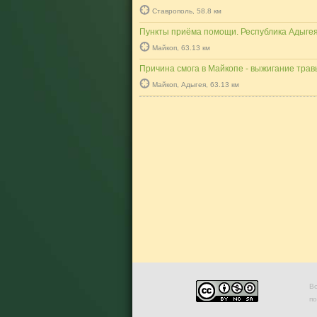
Ставрополь, 58.8 км
Пункты приёма помощи. Республика Адыге
Майкоп, 63.13 км
Причина смога в Майкопе - выжигание трав
Майкоп, Адыгея, 63.13 км
Во
п