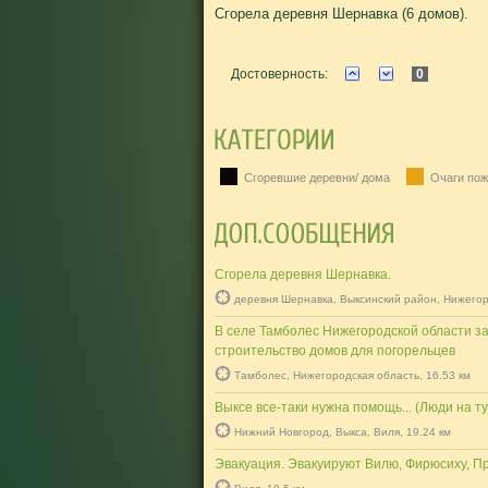
Сгорела деревня Шернавка (6 домов).
Достоверность:
0
Сгоревшие деревни/ дома
Очаги пож
Сгорела деревня Шернавка.
деревня Шернавка, Выксинский район, Нижегор
В селе Тамболес Нижегородской области 
строительство домов для погорельцев
Тамболес, Нижегородская область, 16.53 км
Выксе все-таки нужна помощь... (Люди на 
Нижний Новгород, Выкса, Виля, 19.24 км
Эвакуация. Эвакуируют Вилю, Фирюсиху, П