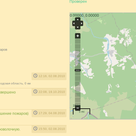
Проверен
0.00000, 0.00000
аров
12:16, 02.08.2010
одская область, 0 км
завершено
22:08, 19.10.2010
10 km
5 mi
тушение пожаров)
17:29, 04.08.2010
роволочную.
15:50, 02.08.2010