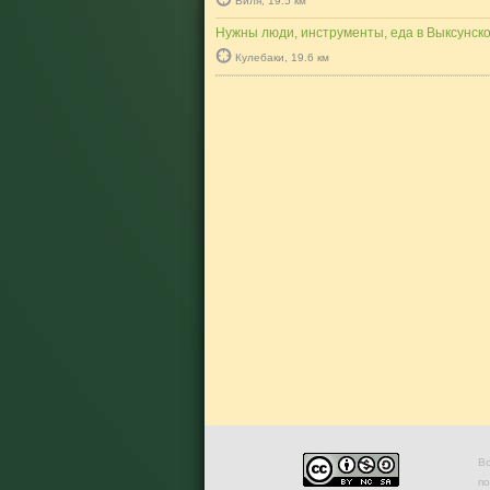
Виля, 19.5 км
Нужны люди, инструменты, еда в Выксунск
Кулебаки, 19.6 км
Во
п