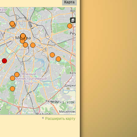
Карта
Scale = 1 : 433K
Расширить карту