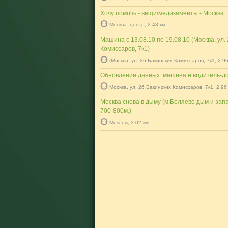
Хочу помочь - вещи/медикаменты - Москва
Москва- центр, 2.43 км
Машина с 13.08.10 по 19.08.10 (Москва, ул.
Комиссаров, 7к1)
(Москва, ул. 26 Бакинских Комиссаров, 7к1, 2.9
Обновление данных: машина и водитель-д
Москва, ул. 26 Бакинских Комиссаров, 7к1, 2.96
Москва снова в дыму (м.Беляево дым и зап
700-800м.)
Moscow, 3.02 км