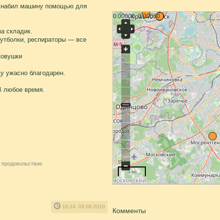
и набил машину помощью для
0.00000, 0.00000
а складик.
футболки, респираторы — все
ковушки
ду ужасно благодарен.
В любое время.
10 km
 продовольствие
5 mi
16:24, 08.08.2010
Комменты