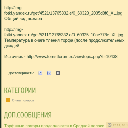
http://img-
fotki.yandex.ru/get/4521/13765332.e/0_60323_2035d8f6_XL.jpg
Общий вид пожара
http://img-
fotki.yandex.ru/get/5311/13765332.e/0_60325_10ae778e_XL.jpg
Температура в очаге тления торфа (после продолжительных
дождей
Источник - http://www.forestforum.ru/viewtopic.php?t=10438
Достоверность:
0
Очаги пожаров
Торфяные пожары продолжаются в Средней полосе
12:19, 04.