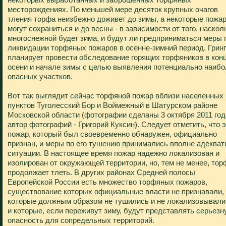
месторождениях. По меньшей мере десяток крупных очагов
тления торфа неизбежно доживет до зимы, а некоторые пожа
могут сохраниться и до весны - в зависимости от того, наскол
многоснежной будет зима, и будут ли предприниматься меры 
ликвидации торфяных пожаров в осенне-зимний период. Грин
планирует провести обследование горящих торфяников в кон
осени и начале зимы с целью выявления потенциально наибо
опасных участков.
Вот так выглядит сейчас торфяной пожар вблизи населенных
пунктов Туголесский Бор и Воймежный в Шатурском районе
Московской области (фотографии сделаны 3 октября 2011 год
автор фотографий - Григорий Куксин). Следует отметить, что 
пожар, который был своевременно обнаружен, официально
признан, и меры по его тушению принимались вполне адеква
ситуации. В настоящее время пожар надежно локализован и
изолирован от окружающей территории, но, тем не менее, тор
продолжает тлеть. В других районах Средней полосы
Европейской России есть множество торфяных пожаров,
существование которых официальные власти не признавали,
которые должным образом не тушились и не локализовывали
и которые, если переживут зиму, будут представлять серьез
опасность для сопредельных территорий.