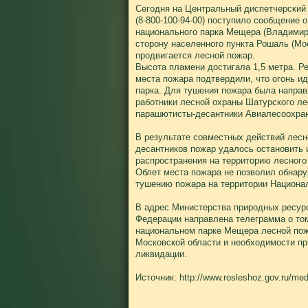
Сегодня на Центральный диспетчерский 
(8-800-100-94-00) поступило сообщение о
национального парка Мещера (Владимир
сторону населенного пункта Рошаль (Мо
продвигается лесной пожар.
Высота пламени достигала 1,5 метра. Р
места пожара подтвердили, что огонь и
парка. Для тушения пожара была направ
работники лесной охраны Шатурского ле
парашютисты-десантники Авиалесоохра
В результате совместных действий лесн
десантников пожар удалось остановить и
распространения на территорию лесного
Облет места пожара не позволил обнару
тушению пожара на территории Национа
В адрес Министерства природных ресурс
Федерации направлена телеграмма о то
национальном парке Мещера лесной по
Московской области и необходимости пр
ликвидации.
Источник: http://www.rosleshoz.gov.ru/me