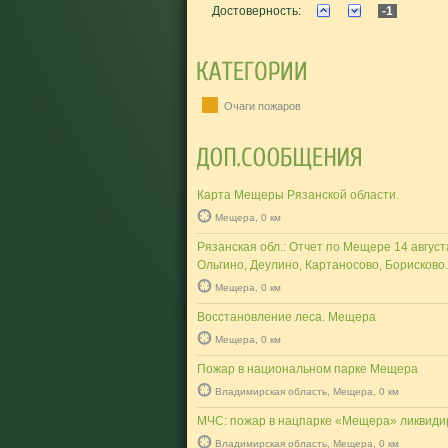
Достоверность:
-1
Очаги пожаров
Карта Мещеры Рязанской области.
Мещера, 0 км
Рязанская обл.: Отчет по Мещере 14 август
Ольгино, Деулино, Картаносово, Борисково.
Мещера, 0 км
Восстановление леса. Мещера
Мещера, 0 км
Пожар в национальном парке Мещера
Владимирская область, Мещера, 0 км
МЧС: пожар в нацпарке «Мещера» ликвиди
Владимирская область, Мещера, 0 км