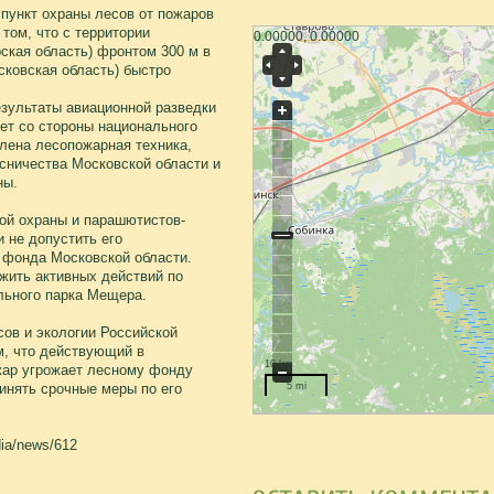
пункт охраны лесов от пожаров
 том, что с территории
0.00000, 0.00000
ская область) фронтом 300 м в
сковская область) быстро
езультаты авиационной разведки
дет со стороны национального
лена лесопожарная техника,
сничества Московской области и
ны.
ой охраны и парашютистов-
 не допустить его
 фонда Московской области.
жить активных действий по
льного парка Мещера.
ов и экологии Российской
м, что действующий в
10 km
жар угрожает лесному фонду
инять срочные меры по его
5 mi
dia/news/612