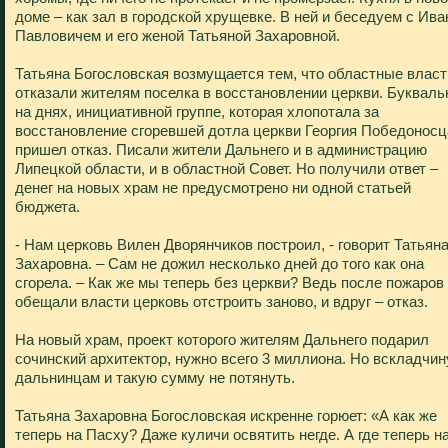
доме – как зал в городской хрущевке. В ней и беседуем с Ив
Павловичем и его женой Татьяной Захаровной.
Татьяна Богословская возмущается тем, что областные власт
отказали жителям поселка в восстановлении церкви. Букваль
на днях, инициативной группе, которая хлопотала за
восстановление сгоревшей дотла церкви Георгия Победоносц
пришел отказ. Писали жители Дальнего и в администрацию
Липецкой области, и в областной Совет. Но получили ответ –
денег на новых храм не предусмотрено ни одной статьей
бюджета.
- Нам церковь Вилен Дворянчиков построил, - говорит Татьян
Захаровна. – Сам не дожил несколько дней до того как она
сгорела. – Как же мы теперь без церкви? Ведь после пожаров
обещали власти церковь отстроить заново, и вдруг – отказ.
На новый храм, проект которого жителям Дальнего подарил
сочинский архитектор, нужно всего 3 миллиона. Но вскладчин
дальнинцам и такую сумму не потянуть.
Татьяна Захаровна Богословская искренне горюет: «А как же
теперь на Пасху? Даже куличи освятить негде. А где теперь н