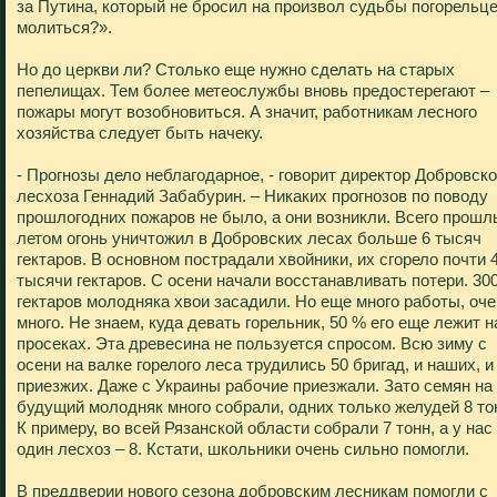
за Путина, который не бросил на произвол судьбы погорельце
молиться?».
Но до церкви ли? Столько еще нужно сделать на старых
пепелищах. Тем более метеослужбы вновь предостерегают –
пожары могут возобновиться. А значит, работникам лесного
хозяйства следует быть начеку.
- Прогнозы дело неблагодарное, - говорит директор Добровско
лесхоза Геннадий Забабурин. – Никаких прогнозов по поводу
прошлогодних пожаров не было, а они возникли. Всего прош
летом огонь уничтожил в Добровских лесах больше 6 тысяч
гектаров. В основном пострадали хвойники, их сгорело почти 
тысячи гектаров. С осени начали восстанавливать потери. 30
гектаров молодняка хвои засадили. Но еще много работы, оч
много. Не знаем, куда девать горельник, 50 % его еще лежит н
просеках. Эта древесина не пользуется спросом. Всю зиму с
осени на валке горелого леса трудились 50 бригад, и наших, и
приезжих. Даже с Украины рабочие приезжали. Зато семян на
будущий молодняк много собрали, одних только желудей 8 то
К примеру, во всей Рязанской области собрали 7 тонн, а у нас
один лесхоз – 8. Кстати, школьники очень сильно помогли.
В преддверии нового сезона добровским лесникам помогли с