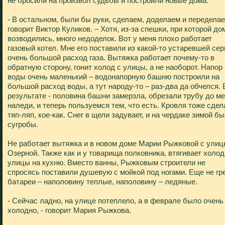
не бросили на произвол судьбы и построили новые дома.
- В остальном, были бы руки, сделаем, доделаем и переделае
говорит Виктор Куликов. – Хотя, из-за спешки, при которой до
возводились, много недоделок. Вот у меня плохо работает
газовый котел. Мне его поставили из какой-то устаревшей сер
очень большой расход газа. Вытяжка работает почему-то в
обратную сторону, гонит холод с улицы, а не наоборот. Напор
воды очень маленький – водонапорную башню построили на
большой расход воды, а тут народу-то – раз-два да обчелся. 
результате - половина башни замерзла, обрезали трубу до м
наледи, и теперь пользуемся тем, что есть. Кровля тоже сдел
тяп-ляп, кое-как. Снег в щели задувает, и на чердаке зимой б
сугробы.
Не работает вытяжка и в новом доме Марии Рыжковой с ули
Озерной. Также как и у товарища полковника, втягивает холод
улицы на кухню. Вместо ванны, Рыжковым строители не
спросясь поставили душевую с мойкой под ногами. Еще не гр
батареи – наполовину теплые, наполовину – ледяные.
- Сейчас ладно, на улице потеплело, а в феврале было очень
холодно, - говорит Мария Рыжкова.