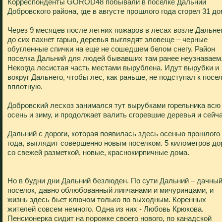
Корреспонденты GOROD48 побывали в поселке Дальний
Добровского района, где в августе прошлого года сгорел 31 до
Через 9 месяцев после летних пожаров в лесах возле Дальне
до сих пахнет гарью, деревья выглядят зловеще – черные
обугленные спички на еще не сошедшем белом снегу. Район
поселка Дальний для людей бывавших там ранее неузнаваем
Некогда лесистая часть местами вырублена. Идут вырубки и
вокруг Дальнего, чтобы лес, как раньше, не подступал к посе
вплотную.
Добровский лесхоз занимался тут вырубками горельника всю
осень и зиму, и продолжает валить сгоревшие деревья и сейча
Дальний с дороги, которая появилась здесь осенью прошлого
года, выглядит совершенно новым поселком. 5 километров до
со свежей разметкой, новые, краснокирпичные дома.
Но в будни дни Дальний безлюден. По сути Дальний – дачны
поселок, давно облюбованный липчанами и мичуринцами, и
жизнь здесь бьет ключом только по выходным. Коренных
жителей совсем немного. Одна из них - Любовь Крюкова.
Пенсионерка сидит на порожке своего нового, по канадской