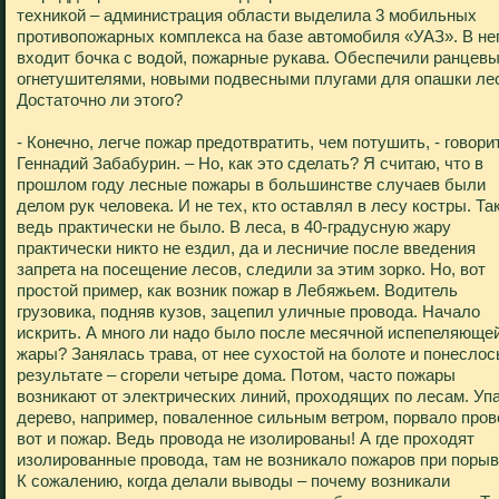
техникой – администрация области выделила 3 мобильных
противопожарных комплекса на базе автомобиля «УАЗ». В не
входит бочка с водой, пожарные рукава. Обеспечили ранцев
огнетушителями, новыми подвесными плугами для опашки ле
Достаточно ли этого?
- Конечно, легче пожар предотвратить, чем потушить, - говори
Геннадий Забабурин. – Но, как это сделать? Я считаю, что в
прошлом году лесные пожары в большинстве случаев были
делом рук человека. И не тех, кто оставлял в лесу костры. Та
ведь практически не было. В леса, в 40-градусную жару
практически никто не ездил, да и лесничие после введения
запрета на посещение лесов, следили за этим зорко. Но, вот
простой пример, как возник пожар в Лебяжьем. Водитель
грузовика, подняв кузов, зацепил уличные провода. Начало
искрить. А много ли надо было после месячной испепеляюще
жары? Занялась трава, от нее сухостой на болоте и понеслос
результате – сгорели четыре дома. Потом, часто пожары
возникают от электрических линий, проходящих по лесам. Уп
дерево, например, поваленное сильным ветром, порвало пров
вот и пожар. Ведь провода не изолированы! А где проходят
изолированные провода, там не возникало пожаров при порыв
К сожалению, когда делали выводы – почему возникали