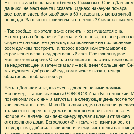
Но это самая большая проблема у Рыжковых. Они в Дальнем
дачники, не местные так сказать. Однако накануне пожара
достроили здесь большой дом в 63 квадратных метра жилой
площади. Заново отстроили им всего лишь 37 квадратных мет
- Так вообще не хотели даже строить! - возмущается она. –
Несмотря на обещания и Путина, и Королева, что все равно к
сгорел – дачники, не дачники, прописанные - не прописанные,
всем должны построить, а первое время нам отказывали в
строительстве за государственный счет. Построили вдвое
меньше чем сгорело. Сначала обещали выплатить компенса
за недостающее, а затем сказали – всё, денег больше нет. Се
мы судимся. Добровский суд нам в иске отказал, теперь
обратились в областной суд.
Есть в Дальнем и те, кто очень доволен новыми домами.
Например, старый знакомый GOROD48 Иван Богословский. 
познакомились с ним 3 августа. На следующий день после тог
как поселок выгорел. Иван Павлович ходил по пепелищу свое
только что сгоревшего дома и не мог вымолвить ни слова. В
ноябре мы видели, как пенсионеру вручали ключи от заново
отстроенного дома. Богословский к тому, что причиталось от
государства, добавил свои деньги, и ему выстроили настоящ
хоромы, где ничего не протекает и не промерзает. Кухня в нов