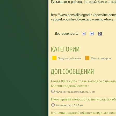
Гурьевского района, который был оштраф
http://www.newkaliningrad.ru/news/incident
vygorelo-bolshe-80-gektarov-sukhoy-travy.
Достоверность:
0
Злоупотребления
Очаги пожаров
Более 80 га сухой травы выгорело с начала
Калининградской области
Калининграсдкая область, 0 км
Пункт приёма помощи. Калининградская об
Калининград, 5.62 км
В Калининградской области создан лесопо