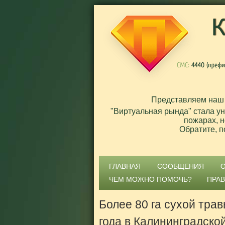
Представляем наш
"Виртуальная рында" стала у
пожарах, н
Обратите, п
ГЛАВНАЯ
СООБЩЕНИЯ
ЧЕМ МОЖНО ПОМОЧЬ?
ПРА
Более 80 га сухой тра
года в Калининградско