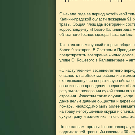
С начала года за период устойчивой теп
Калининградской области пожарные 91 р
травы. Общая площадь возгораний соста
корреспонденту «Нового Калининграда.R
областного Госпожнадзора Наталья Беля
Так, только в минувший вторник общая 
более 9 гектаров. В Светлом и Правдин
предотвратить возгорание жилых домов, 
улице О. Кошевого в Калининграде – ав
«С наступлением весенне-летнего перио
опасность на объектах района и в жилом
складывающуюся оперативную обстановк
организовано проведение операции «Пал»
результате возгорания сухой травы ого
строения. Известны такие случаи, когда
даже целые дачные общества и деревни
пожары, необходимо быть более внимате
на траву непотушенные окурки и спички
сухую траву и валежник», - пояснила Бе
По ее словам, органы Госпожнадзора уж
поджигателей травы. Им оказался 30-ле