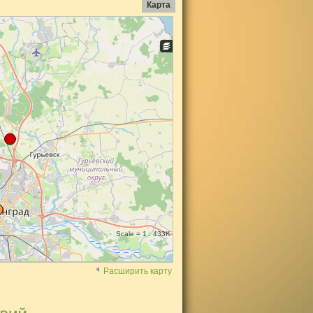
Карта
Scale = 1 : 433K
Расширить карту