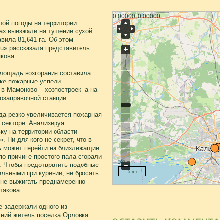
0.00000, 0.00000
лой погоды на территории
аз выезжали на тушение сухой
вила 81,641 га. Об этом
u» рассказала представитель
кова.
площадь возгорания составила
ске пожарные успели
в Мамоново – хозпостроек, а на
тозаправочной станции.
да резко увеличивается пожарная
 секторе. Анализируя
у на территории области
. Ни для кого не секрет, что в
нь может перейти на близлежащие
 по причине простого пала сгорали
10 km
. Чтобы предотвратить подобные
льными при курении, не бросать
5 mi
, не выжигать преднамеренно
лякова.
е задержали одного из
тний житель поселка Орловка