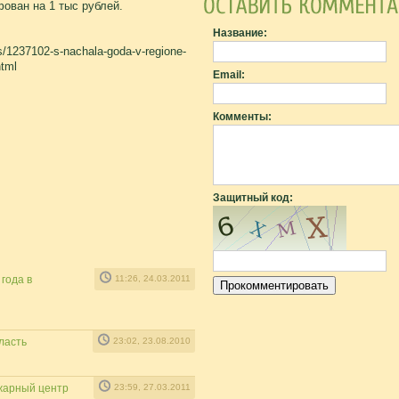
ован на 1 тыс рублей.
Название:
s/1237102-s-nachala-goda-v-regione-
html
Email:
Комменты:
Защитный код:
 года в
11:26, 24.03.2011
ласть
23:02, 23.08.2010
жарный центр
23:59, 27.03.2011