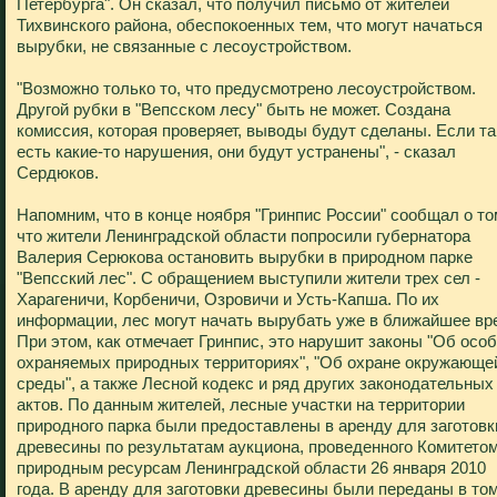
Петербурга". Он сказал, что получил письмо от жителей
Тихвинского района, обеспокоенных тем, что могут начаться
вырубки, не связанные с лесоустройством.
"Возможно только то, что предусмотрено лесоустройством.
Другой рубки в "Вепсском лесу" быть не может. Создана
комиссия, которая проверяет, выводы будут сделаны. Если т
есть какие-то нарушения, они будут устранены", - сказал
Сердюков.
Напомним, что в конце ноября "Гринпис России" сообщал о то
что жители Ленинградской области попросили губернатора
Валерия Серюкова остановить вырубки в природном парке
"Вепсский лес". С обращением выступили жители трех сел -
Харагеничи, Корбеничи, Озровичи и Усть-Капша. По их
информации, лес могут начать вырубать уже в ближайшее вр
При этом, как отмечает Гринпис, это нарушит законы "Об осо
охраняемых природных территориях", "Об охране окружающе
среды", а также Лесной кодекс и ряд других законодательных
актов. По данным жителей, лесные участки на территории
природного парка были предоставлены в аренду для заготовк
древесины по результатам аукциона, проведенного Комитетом
природным ресурсам Ленинградской области 26 января 2010
года. В аренду для заготовки древесины были переданы в то