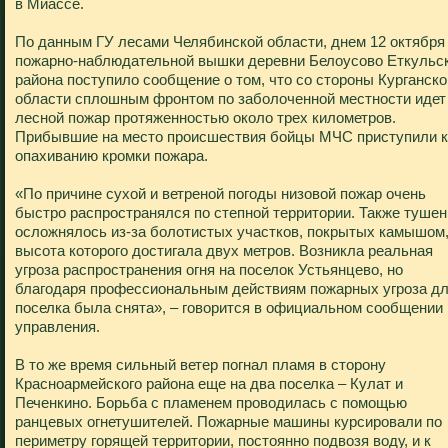
в Миассе.
По данным ГУ лесами Челябинской области, днем 12 октября
пожарно-наблюдательной вышки деревни Белоусово Еткульс
района поступило сообщение о том, что со стороны Курганско
области сплошным фронтом по заболоченной местности идет
лесной пожар протяженностью около трех километров.
Прибывшие на место происшествия бойцы МЧС приступили к
опахиванию кромки пожара.
«По причине сухой и ветреной погоды низовой пожар очень
быстро распространялся по степной территории. Также тушен
осложнялось из-за болотистых участков, покрытых камышом
высота которого достигала двух метров. Возникла реальная
угроза распространения огня на поселок Устьянцево, но
благодаря профессиональным действиям пожарных угроза д
поселка была снята», – говорится в официальном сообщении
управления.
В то же время сильный ветер погнал пламя в сторону
Красноармейского района еще на два поселка – Кулат и
Печенкино. Борьба с пламенем проводилась с помощью
ранцевых огнетушителей. Пожарные машины курсировали по
периметру горящей территории, постоянно подвозя воду, и к