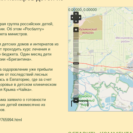
0.00000, 0.00000
рая группа российских детей,
ии. Об этом «Росбалту»
вета министров.
 детских домов и интернатов из
т проходить курс лечения и
о бюджета. Один месяц дети
рии «Бригантина».
на оздоровление уже прибыли
ие от последствий лесных
сь в Евпаторию, где за счет
доровье в детском клиническом
ия Крыма «Чайка».
10 km
ыма заявило о готовности
ких детей ежемесячно из
5 mi
ов.
7/765994.html