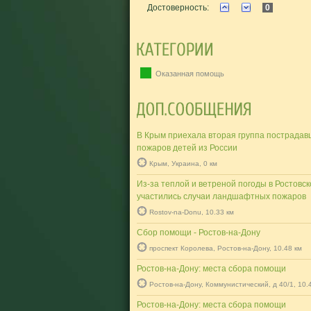
Достоверность:
0
Оказанная помощь
В Крым приехала вторая группа пострадав
пожаров детей из России
Крым, Украина, 0 км
Из-за теплой и ветреной погоды в Ростовск
участились случаи ландшафтных пожаров
Rostov-na-Donu, 10.33 км
Сбор помощи - Ростов-на-Дону
проспект Королева, Ростов-на-Дону, 10.48 км
Ростов-на-Дону: места сбора помощи
Ростов-на-Дону, Коммунистический, д 40/1, 10.
Ростов-на-Дону: места сбора помощи