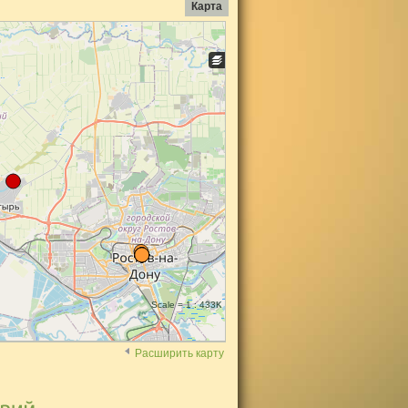
Карта
Scale = 1 : 433K
Расширить карту