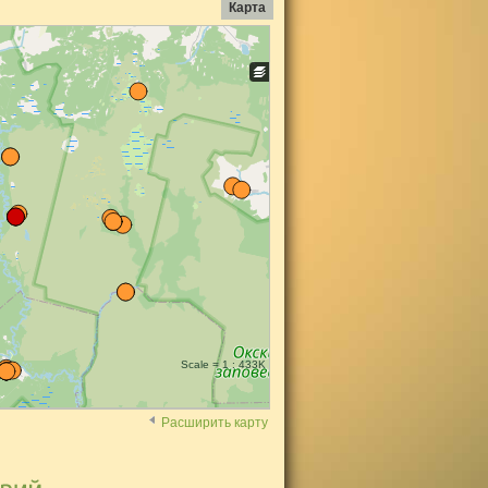
Карта
Scale = 1 : 433K
Расширить карту