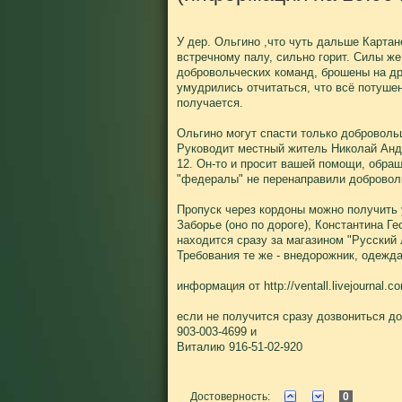
У дер. Ольгино ,что чуть дальше Карта
встречному палу, сильно горит. Силы ж
добровольческих команд, брошены на дру
умудрились отчитаться, что всё потушен
получается.
Ольгино могут спасти только добровольцы
Руководит местный житель Николай Андр
12. Он-то и просит вашей помощи, обра
"федералы" не перенаправили доброволь
Пропуск через кордоны можно получить 
Заборье (оно по дороге), Константина Г
находится сразу за магазином "Русский 
Требования те же - внедорожник, одежда,
информация от http://ventall.livejournal.c
если не получится сразу дозвониться до
903-003-4699 и
Виталию 916-51-02-920
Достоверность:
0