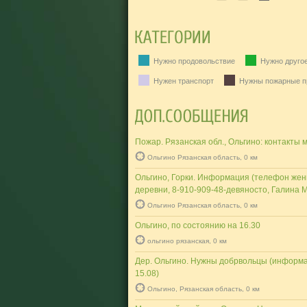
Нужно продовольствие
Нужно друго
Нужен транспорт
Нужны пожарные п
Пожар. Рязанская обл., Ольгино: контакты
Ольгино Рязанская область, 0 км
Ольгино, Горки. Информация (телефон жен
деревни, 8-910-909-48-девяносто, Галина 
Ольгино Рязанская область, 0 км
Ольгино, по состоянию на 16.30
ольгино рязанская, 0 км
Дер. Ольгино. Нужны добрвольцы (информа
15.08)
Ольгино, Рязанская область, 0 км