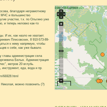
0.00000, 0.00000
носова, благодаря неграмотному
е МЧС и большинство
гие участки, т.к. по Ольгино уже
о, и теперь неловко как-то
. И их, как назло не хватает.
еевич Плесовских, 8 910-573-89-
щаться к нему напрямую, чтобы
цев к себе, как уже бывало.
у главы администрации села
еоргиевича Белых. Администрация
лес", метров 20 вглубь.
 инструмент, еда, вода и пр.
om/66928.html
10 km
 Николая, можно позвонить (?)
5 mi