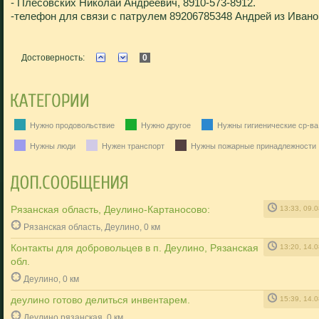
- Плесовских Николай Андреевич, 8910-573-8912.
-телефон для связи с патрулем 89206785348 Андрей из Ивано
Достоверность:
0
Нужно продовольствие
Нужно другое
Нужны гигиенические ср-ва
Нужны люди
Нужен транспорт
Нужны пожарные принадлежности
Рязанская область, Деулино-Картаносово:
13:33, 09.
Рязанская область, Деулино, 0 км
Контакты для добровольцев в п. Деулино, Рязанская
13:20, 14.
обл.
Деулино, 0 км
деулино готово делиться инвентарем.
15:39, 14.
Деулино рязанская, 0 км