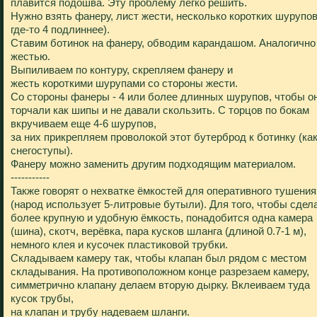
плавится подошва. Эту проблему легко решить.
Нужно взять фанеру, лист жести, несколько коротких шурупов
где-то 4 подлиннее).
Ставим ботинок на фанеру, обводим карандашом. Аналогично
жестью.
Выпиливаем по контуру, скрепляем фанеру и
жесть короткими шурупами со стороны жести.
Со стороны фанеры - 4 или более длинных шурупов, чтобы о
торчали как шипы и не давали скользить. С торцов по бокам
вкручиваем еще 4-6 шурупов,
за них прикрепляем проволокой этот бутерброд к ботинку (ка
снегоступы).
Фанеру можно заменить другим подходящим материалом.
-----------
Также говорят о нехватке ёмкостей для оперативного тушения
(народ использует 5-литровые бутыли). Для того, чтобы сдел
более крупную и удобную ёмкость, понадобится одна камера
(шина), скотч, верёвка, пара кусков шланга (длиной 0.7-1 м),
немного клея и кусочек пластиковой трубки.
Складываем камеру так, чтобы клапан был рядом с местом
складывания. На противоположном конце разрезаем камеру,
симметрично клапану делаем вторую дырку. Вклеиваем туда
кусок трубы,
на клапан и трубу надеваем шланги.