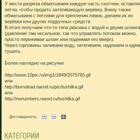
У места разреза обматываем каждую часть скотчем, оставля
петли, чтобы продеть затягивающую верёвку. Внизу также
обматываем с петлями для крепления лямок, делаем их из
верёвки или других подручных средств.
В итоге получаем что-то типа рюкзака с водой и двумя шланг
(давление там несильное, так что управлять потоком можно,
просто пережимая шланг или поднимая его вверх).
Через горловины заливаем воду, затягиваем, надеваем и идём
тушить.
Более наглядно на рисунке
http://www.10pix.ru/img1/1849/2075765.gif
или
http://borndead.narod.ru/pic/tushilka.gif
или
http://nonumbers.narod.ru/tushilka.gif
Достоверность:
0