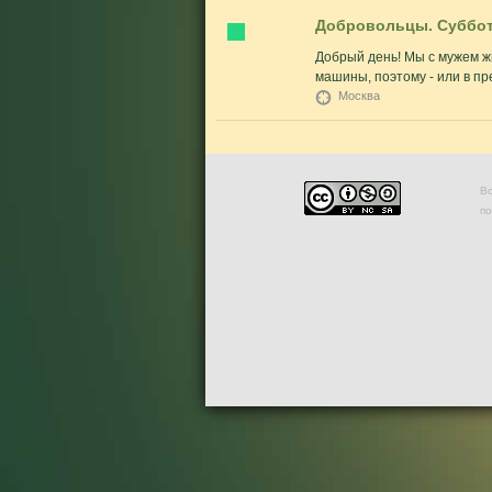
Добровольцы. Суббот
Добрый день! Мы с мужем ж
машины, поэтому - или в пре
Москва
Во
п