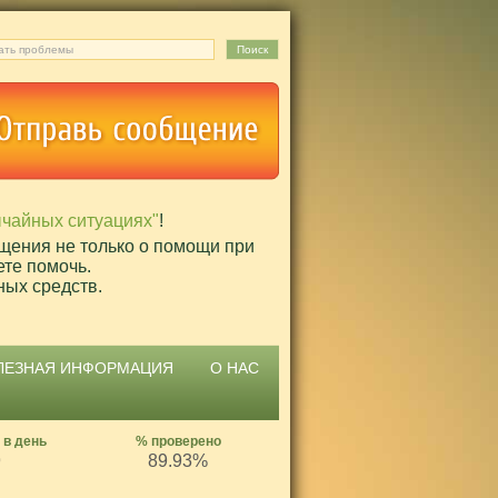
ычайных ситуациях"
!
щения не только о помощи при
ете помочь.
ных средств.
ЛЕЗНАЯ ИНФОРМАЦИЯ
О НАС
 в день
% проверено
9
89.93%