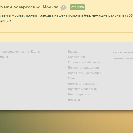
а или воскресенье. Москва
2
VERIFIED
ивем в Москве, можем приехать на день помочь в близлежащие районы в субб
делах...
лонтеры, коллектив "Карты
Главная
РАБОТАЕТ НА БА
омощи"
Сообщения
СЕРВЕРЕ ОТ
FAST
Отправить сообщение
Получать уведомления
Полезная информация
О нас
Чем можно помочь?
Правила модерации
Благодарности
Новости