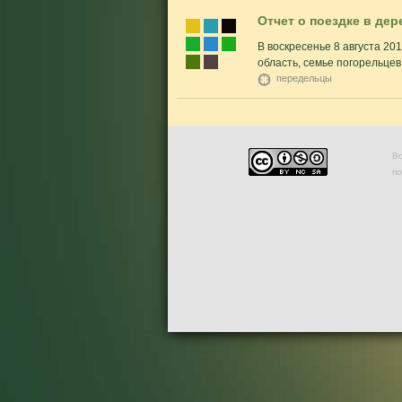
Отчет о поездке в де
В воскресенье 8 августа 2
область, семье погорельцев,.
передельцы
Во
п