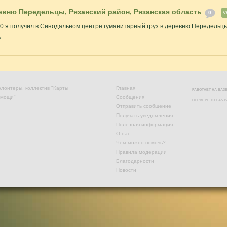
ревню Передельцы, Рязанский район, Рязанская область
0
V
010 я получил в Синодальном центре гуманитарный груз в деревню Передельцы
..
лонтеры, коллектив "Карты
Главная
РАБОТАЕТ НА БА
омощи"
Сообщения
СЕРВЕРЕ ОТ
FAST
Отправить сообщение
Получать уведомления
Полезная информация
О нас
Чем можно помочь?
Правила модерации
Благодарности
Новости