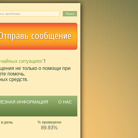
ычайных ситуациях"
!
щения не только о помощи при
ете помочь.
ных средств.
ЛЕЗНАЯ ИНФОРМАЦИЯ
О НАС
 в день
% проверено
9
89.93%