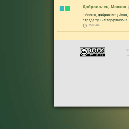
Доброволец. Москва
г.Москва, доброволец Иван,
отряда тушил торфяники в..
Москва
Во
п