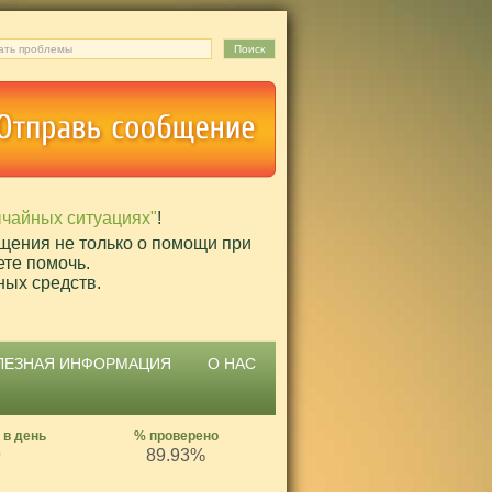
ычайных ситуациях"
!
щения не только о помощи при
ете помочь.
ных средств.
ЛЕЗНАЯ ИНФОРМАЦИЯ
О НАС
 в день
% проверено
9
89.93%