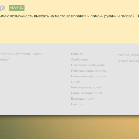
5
VERIFIED
 имею возможность выехать на место возгорания и помочь руками и головой. 
.
лонтеры, коллектив "Карты
Главная
РАБОТАЕТ НА БА
омощи"
Сообщения
СЕРВЕРЕ ОТ
FAST
Отправить сообщение
Получать уведомления
Полезная информация
О нас
Чем можно помочь?
Правила модерации
Благодарности
Новости