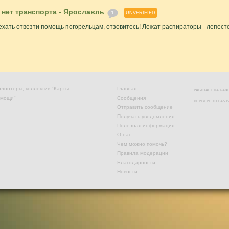
 нет транспорта - Ярославль
1
UNVERIFIED
хать отвезти помощь погорельцам, отзовитесь! Лежат распираторы - лепесток 
лонтеры, коллектив "Карты
Главная
РАБОТАЕТ НА БА
омощи"
Сообщения
СЕРВЕРЕ ОТ
FAST
Отправить сообщение
Получать уведомления
Полезная информация
О нас
Чем можно помочь?
Правила модерации
Благодарности
Новости