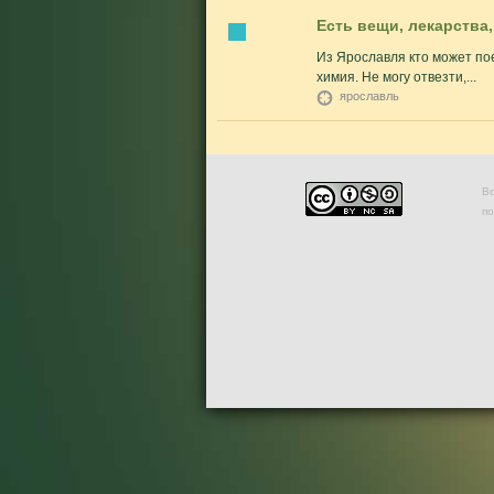
Есть вещи, лекарства,
Из Ярославля кто может пое
химия. Не могу отвезти,...
ярославль
Во
п