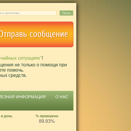
ычайных ситуациях"
!
щения не только о помощи при
ете помочь.
ных средств.
ЛЕЗНАЯ ИНФОРМАЦИЯ
О НАС
 в день
% проверено
9
89.93%