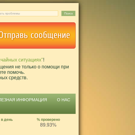
ычайных ситуациях"
!
щения не только о помощи при
ете помочь.
ных средств.
ЛЕЗНАЯ ИНФОРМАЦИЯ
О НАС
 в день
% проверено
9
89.93%