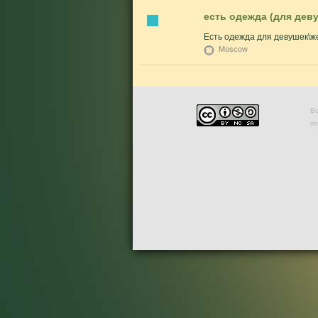
есть одежда (для дев
Есть одежда для девушек\ж
Moscow
Во
п