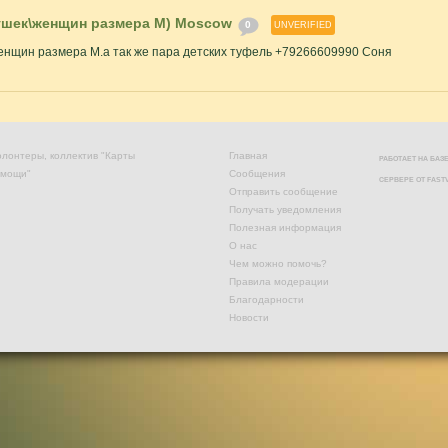
ушек\женщин размера М) Moscow
0
UNVERIFIED
енщин размера М.а так же пара детских туфель +79266609990 Соня
лонтеры, коллектив "Карты
Главная
РАБОТАЕТ НА БА
омощи"
Сообщения
СЕРВЕРЕ ОТ
FAST
Отправить сообщение
Получать уведомления
Полезная информация
О нас
Чем можно помочь?
Правила модерации
Благодарности
Новости