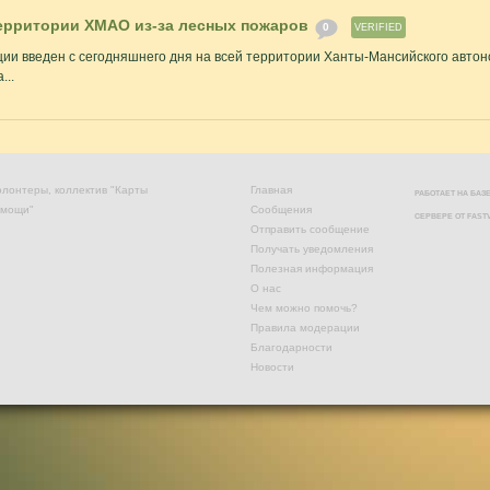
территории ХМАО из-за лесных пожаров
0
VERIFIED
ии введен с сегодняшнего дня на всей территории Ханты-Мансийского автоно
...
лонтеры, коллектив "Карты
Главная
РАБОТАЕТ НА БА
омощи"
Сообщения
СЕРВЕРЕ ОТ
FAST
Отправить сообщение
Получать уведомления
Полезная информация
О нас
Чем можно помочь?
Правила модерации
Благодарности
Новости