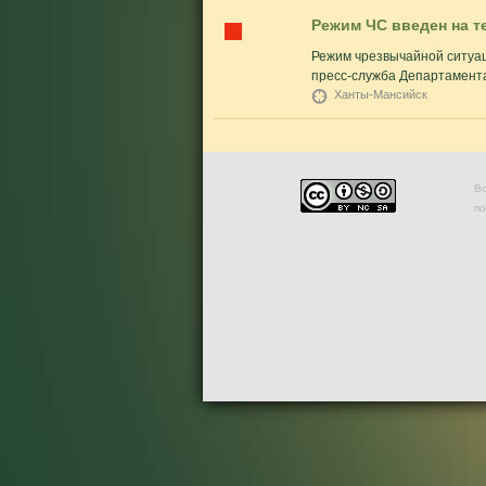
Режим ЧС введен на 
Режим чрезвычайной ситуац
пресс-служба Департамента
Ханты-Мансийск
Во
п