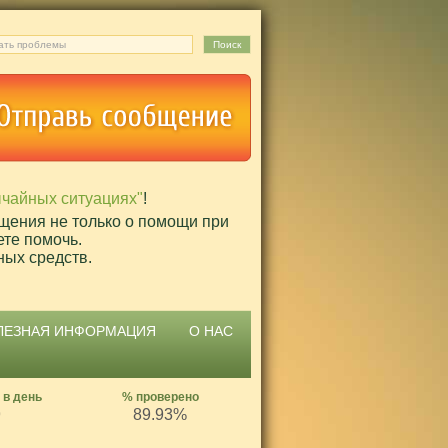
ычайных ситуациях"
!
щения не только о помощи при
ете помочь.
ных средств.
ЛЕЗНАЯ ИНФОРМАЦИЯ
О НАС
 в день
% проверено
9
89.93%