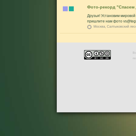
Фото-рекорд "Спасем 
Друзья! Установим мировой
пришлите нам фото vs@tegl
Москва, Салтыковский лес
Во
п