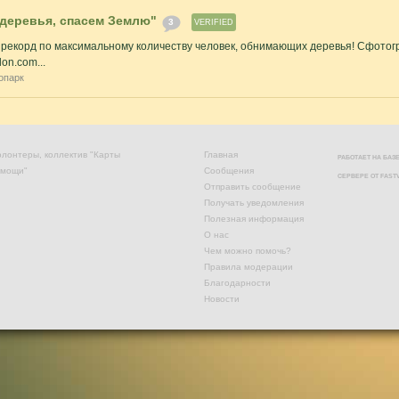
деревья, спасем Землю"
3
VERIFIED
 рекорд по максимальному количеству человек, обнимающих деревья! Сфото
on.com...
опарк
лонтеры, коллектив "Карты
Главная
РАБОТАЕТ НА БА
омощи"
Сообщения
СЕРВЕРЕ ОТ
FAST
Отправить сообщение
Получать уведомления
Полезная информация
О нас
Чем можно помочь?
Правила модерации
Благодарности
Новости