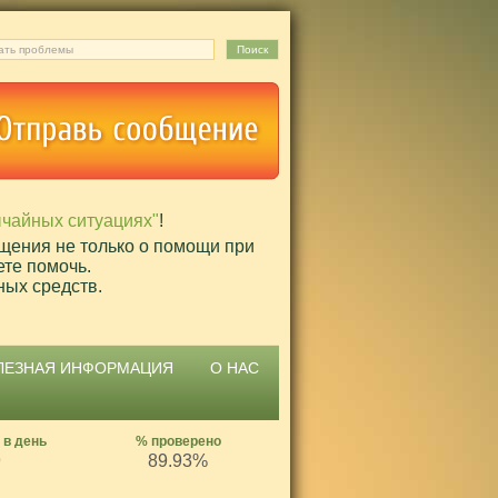
ычайных ситуациях"
!
щения не только о помощи при
ете помочь.
ных средств.
ЛЕЗНАЯ ИНФОРМАЦИЯ
О НАС
 в день
% проверено
9
89.93%