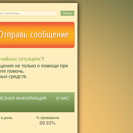
ычайных ситуациях"
!
щения не только о помощи при
ете помочь.
ных средств.
ЛЕЗНАЯ ИНФОРМАЦИЯ
О НАС
 в день
% проверено
9
89.93%