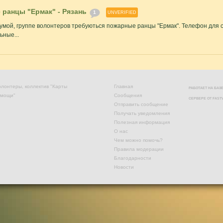
ранцы "Ермак" - Рязань
1
UNVERIFIED
мой, группе волонтеров требуються пожарные ранцы "Ермак". Телефон для св
ьные...
лонтеры, коллектив "Карты
Главная
РАБОТАЕТ НА БА
омощи"
Сообщения
СЕРВЕРЕ ОТ
FAST
Отправить сообщение
Получать уведомления
Полезная информация
О нас
Чем можно помочь?
Правила модерации
Благодарности
Новости