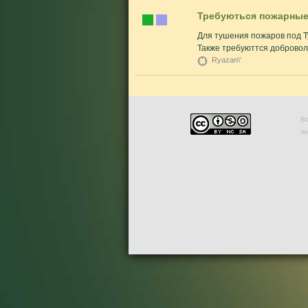
Требуються пожарные 
Для тушения пожаров под Ту
Также требуюттся добровол
Ryazan\'
Во
п