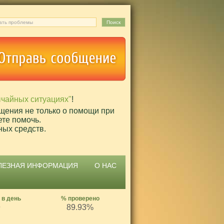
ычайных ситуациях"
!
щения не только о помощи при
ете помочь.
ных средств.
ЛЕЗНАЯ ИНФОРМАЦИЯ
О НАС
 в день
% проверено
9
89.93%