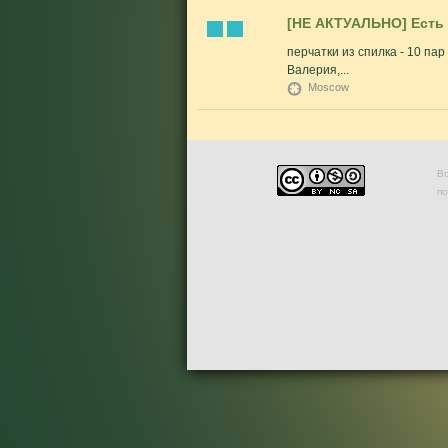
[НЕ АКТУАЛЬНО] Есть 
перчатки из спилка - 10 пар 
Валерия,...
Moscow
Во
п