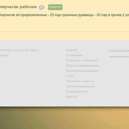
перчатки рабочие
3
VERIFIED
перчатки хб прорезиненные - 15 пар суконные рукавицы - 20 пар и гречка 2 уп. п
лонтеры, коллектив "Карты
Главная
РАБОТАЕТ НА БА
омощи"
Сообщения
СЕРВЕРЕ ОТ
FAST
Отправить сообщение
Получать уведомления
Полезная информация
О нас
Чем можно помочь?
Правила модерации
Благодарности
Новости