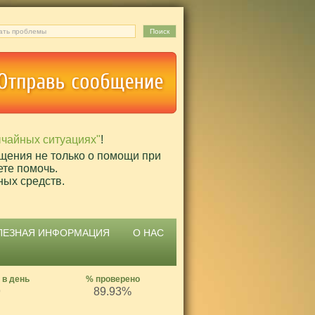
ычайных ситуациях"
!
щения не только о помощи при
ете помочь.
ных средств.
ЛЕЗНАЯ ИНФОРМАЦИЯ
О НАС
 в день
% проверено
9
89.93%