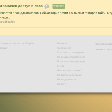
ограничен доступ в леса
1
VERIFIED
ивается площадь пожаров. Сейчас горит почти 4,5 тысячи гектаров тайги. К
иков...
нский район
лонтеры, коллектив "Карты
Главная
РАБОТАЕТ НА БА
омощи"
Сообщения
СЕРВЕРЕ ОТ
FAST
Отправить сообщение
Получать уведомления
Полезная информация
О нас
Чем можно помочь?
Правила модерации
Благодарности
Новости