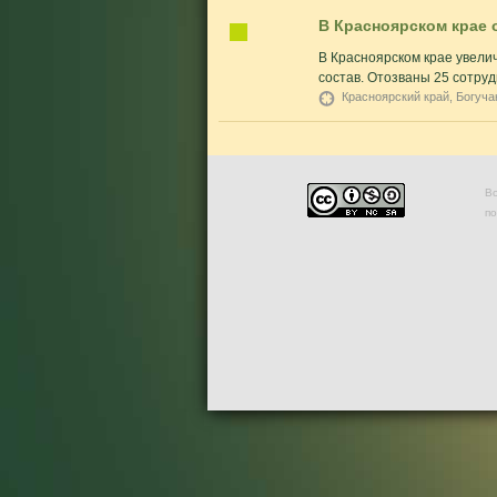
В Красноярском крае 
В Красноярском крае увелич
состав. Отозваны 25 сотрудн
Красноярский край, Богуча
Во
п