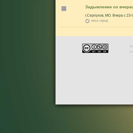
Задымление со вчера
г.Серпухов, МО. Вчера с 23
весь город
Во
п