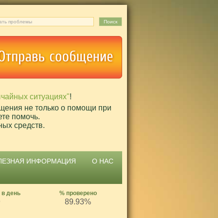
ычайных ситуациях"
!
щения не только о помощи при
ете помочь.
ных средств.
ЛЕЗНАЯ ИНФОРМАЦИЯ
О НАС
 в день
% проверено
9
89.93%