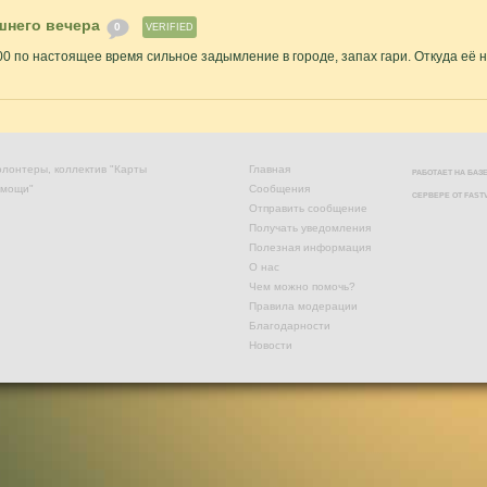
шнего вечера
0
VERIFIED
-00 по настоящее время сильное задымление в городе, запах гари. Откуда её н
лонтеры, коллектив "Карты
Главная
РАБОТАЕТ НА БА
омощи"
Сообщения
СЕРВЕРЕ ОТ
FAST
Отправить сообщение
Получать уведомления
Полезная информация
О нас
Чем можно помочь?
Правила модерации
Благодарности
Новости