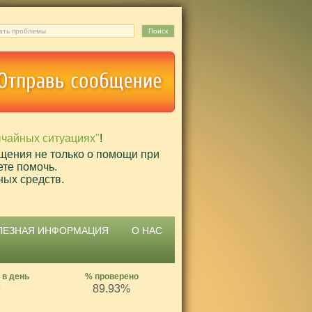
ычайных ситуациях"
!
щения не только о помощи при
ете помочь.
ных средств.
ЛЕЗНАЯ ИНФОРМАЦИЯ
О НАС
 в день
% проверено
9
89.93%