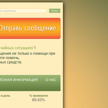
ычайных ситуациях"
!
щения не только о помощи при
ете помочь.
ных средств.
ЛЕЗНАЯ ИНФОРМАЦИЯ
О НАС
 в день
% проверено
9
89.93%