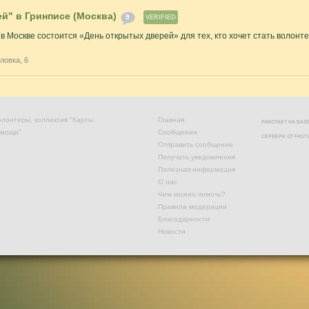
й" в Гринписе (Москва)
9
VERIFIED
0 в Москве состоится «День открытых дверей» для тех, кто хочет стать волонт
ловка, 6
лонтеры, коллектив "Карты
Главная
РАБОТАЕТ НА БА
омощи"
Сообщения
СЕРВЕРЕ ОТ
FAST
Отправить сообщение
Получать уведомления
Полезная информация
О нас
Чем можно помочь?
Правила модерации
Благодарности
Новости