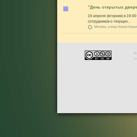
"День открытых двере
19 апреля (вторник) в 19-0
сотрудников о текущих...
Москва, улица Новая Баши
Во
п