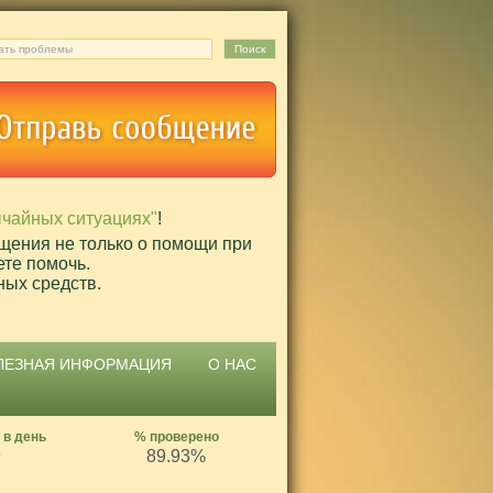
ычайных ситуациях"
!
щения не только о помощи при
ете помочь.
ных средств.
ЛЕЗНАЯ ИНФОРМАЦИЯ
О НАС
 в день
% проверено
9
89.93%