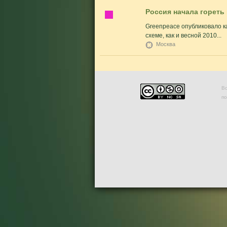
Россия начала гореть
Greenpeace опубликовало к
схеме, как и весной 2010...
Москва
Во
п