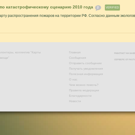
 по катастрофическому сценарию 2010 года
2
VERIFIED
арту распространения пожаров на территории РФ. Согласно данным экологов,
лонтеры, коллектив "Карты
Главная
РАБОТАЕТ НА БА
омощи"
Сообщения
СЕРВЕРЕ ОТ
FAST
Отправить сообщение
Получать уведомления
Полезная информация
О нас
Чем можно помочь?
Правила модерации
Благодарности
Новости