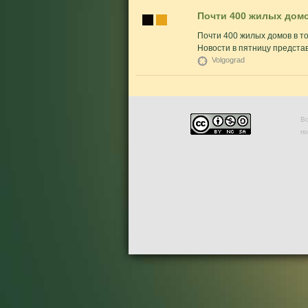
Почти 400 жилых домо
Почти 400 жилых домов в т
Новости в пятницу представ
Volgograd
Во
п