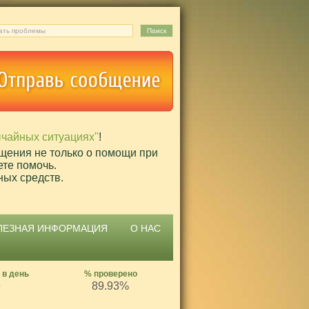
ычайных ситуациях"
!
щения не только о помощи при
ете помочь.
ных средств.
ЛЕЗНАЯ ИНФОРМАЦИЯ
О НАС
 в день
% проверено
9
89.93%