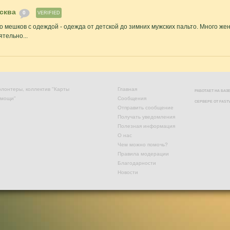
сква
0
VERIFIED
о мешков с одеждой - одежда от детской до зимних мужских пальто. Много же
тельно...
лонтеры, коллектив "Карты
Главная
РАБОТАЕТ НА БА
омощи"
Сообщения
СЕРВЕРЕ ОТ
FAST
Отправить сообщение
Получать уведомления
Полезная информация
О нас
Чем можно помочь?
Правила модерации
Благодарности
Новости