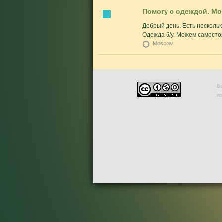
Помогу с одеждой. Мо
Добрый день. Есть нескольк
Одежда б/у. Можем самостоя
Moscow
Во
п