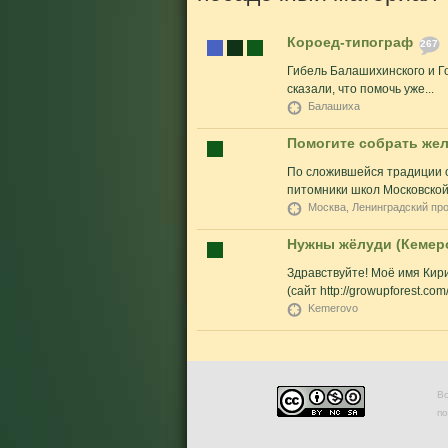
Короед-типограф
267
Гибель Балашихинского и Г
сказали, что помочь уже...
Балашиха
Помогите собрать жел
По сложившейся традиции о
питомники школ Московской,
Москва, Ленинградский прос
Нужны жёлуди (Кемер
Здравствуйте! Моё имя Кир
(сайт http://growupforest.com/)
Kemerovo
Во
п