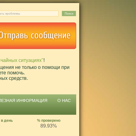
ычайных ситуациях"
!
щения не только о помощи при
ете помочь.
ных средств.
ЛЕЗНАЯ ИНФОРМАЦИЯ
О НАС
 в день
% проверено
9
89.93%