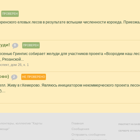
ПРОВЕРЕН
оренского еловых лесов в результате вспышки численности короеда. Приезжа
уди!
0
ПРОВЕРЕН
сенью Гринпис собирает желуди для участников проекта «Возродим наш лес»
 Рязанской...
пект, дом 26, к. 1
ово)
2
НЕ ПРОВЕРЕНО
илл. Живу в г.Кемерово. Являюсь инициатором некоммерческого проекта лесо
....
лонтеры, коллектив "Карты
Главная
РАБОТАЕТ НА БА
омощи"
Сообщения
СЕРВЕРЕ ОТ
FAST
Отправить сообщение