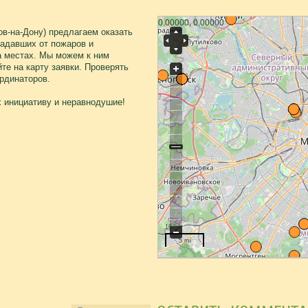
0.00000, 0.00000
в-на-Дону) предлагаем оказать
радавших от пожаров и
а местах. Мы можем к ним
те на карту заявки. Проверять
ординаторов.
 инициативу и неравнодушие!
10 km
5 mi