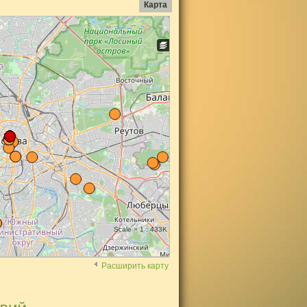
Карта
Scale = 1 : 433K
Расширить карту